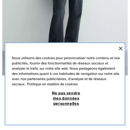
Nous utilisons des cookies pour personnaliser notre contenu et nos
publicités, fournir des fonctionnalités de réseaux sociaux et
analyser le trafic sur notre site web. Nous partageons également
des informations quant à vos habitudes de navigation sur notre site
avec nos partenaires publicitaires, d'analyse et de réseaux
sociaux.
Politique en matière de cookies
DESCRIPTION
COMPOSITION
DIMENSIONS
Ne pas vendre
mes données
JEAN COUPE FLARE
Le mannequin mesure : 186 cm
personnelles
239,00 TND
-37%
149,00 TND
Ajusté sur le haut et évasé à partir du genou. Taille normale. Tissu rigide.
149,
PRODUITS SIMILAIRES
Jean coupe flare confectionné en denim de coton. Cinq poches.
ÉPUISÉ
BLEU NUIT
0840/463/490
Fermeture à l'avant par zip et bouton.