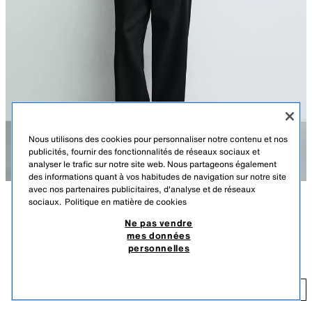
Nous utilisons des cookies pour personnaliser notre contenu et nos
publicités, fournir des fonctionnalités de réseaux sociaux et
analyser le trafic sur notre site web. Nous partageons également
des informations quant à vos habitudes de navigation sur notre site
avec nos partenaires publicitaires, d'analyse et de réseaux
sociaux.
Politique en matière de cookies
DESCRIPTION
COULEUR
COMPOSITION
DIMENSIONS
Ne pas vendre
mes données
DÉBARDEUR CÔTELÉ COL FERMÉ
Le mannequin mesure : 187 cm
personnelles
75,90 TND
T-shirt slim fit confectionné dans un tissu de coton élastique. Col rond
fermé et emmanchures larges. Finitions bordées doubles.
75
BLANC
4087/451/250
AJOUTER