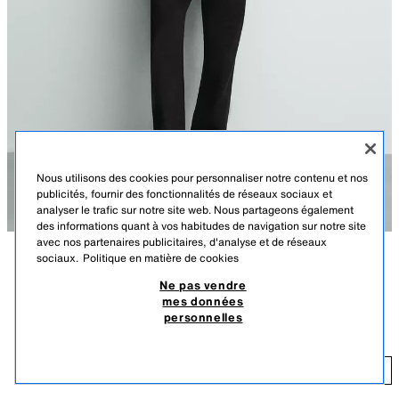
Nous utilisons des cookies pour personnaliser notre contenu et nos
publicités, fournir des fonctionnalités de réseaux sociaux et
analyser le trafic sur notre site web. Nous partageons également
des informations quant à vos habitudes de navigation sur notre site
avec nos partenaires publicitaires, d'analyse et de réseaux
sociaux.
Politique en matière de cookies
DESCRIPTION
COULEUR
COMPOSITION
DIMENSIONS
Ne pas vendre
mes données
Le mannequin mesure : 188 cm
CHEMISE REGULAR FIT
+5
personnelles
219,00 TND
REGULAR FIT - BIÉLASTIQUE - COL ITALIEN
21
Chemise regular fit confectionnée dans un tissu nécessitant peu de
AJOUTER
BLANC
4493/144/250
repassage après le lavage. Col italien ouvert et manches longues