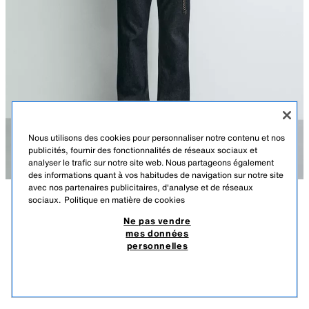
Nous utilisons des cookies pour personnaliser notre contenu et nos
publicités, fournir des fonctionnalités de réseaux sociaux et
analyser le trafic sur notre site web. Nous partageons également
des informations quant à vos habitudes de navigation sur notre site
avec nos partenaires publicitaires, d'analyse et de réseaux
sociaux.
Politique en matière de cookies
DESCRIPTION
COMPOSITION
DIMENSIONS
Ne pas vendre
mes données
CHEMISE FORMELLE AARON LEVINE X ZARA
Le mannequin mesure : 188 cm
personnelles
349,00 TND
-42%
199,00 TND
Chemise regular fit confectionnée en tissu de coton. Col italien et
199,
manches longues avec poignets à bouton. Fermeture boutonnée sur le
PRODUITS SIMILAIRES
devant.
ÉPUISÉ
BLANC
4068/987/250