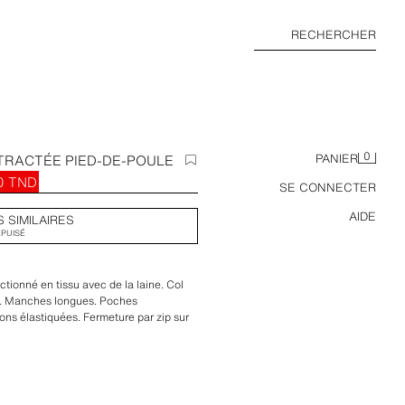
RECHERCHER
0
RACTÉE PIED-DE-POULE
PANIER
0 TND
SE CONNECTER
AIDE
S SIMILAIRES
ÉPUISÉ
ionné en tissu avec de la laine. Col
. Manches longues. Poches
ions élastiquées. Fermeture par zip sur