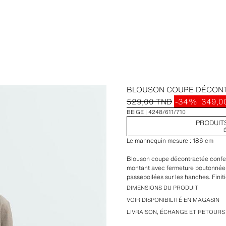
BLOUSON COUPE DÉCONT
529,00 TND
-34%
349,0
BEIGE
4248/611/710
PRODUIT
Le mannequin mesure : 186 cm
Blouson coupe décontractée confect
montant avec fermeture boutonnée
passepoilées sur les hanches. Finit
le devant.
DIMENSIONS DU PRODUIT
VOIR DISPONIBILITÉ EN MAGASIN
LIVRAISON, ÉCHANGE ET RETOURS