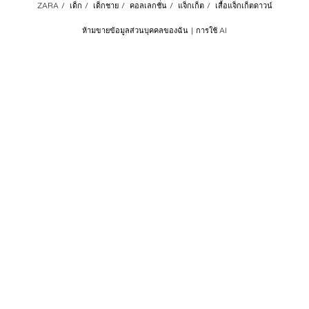
ZARA
/
เด็ก
/
เด็กชาย
/
คอลเลกชั่น
/
แจ็กเก็ต
/
เสื้อแจ็กเก็ตดาวน์
ห้ามขายข้อมูลส่วนบุคคลของฉัน
การใช้ AI