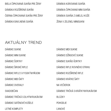
BIELA ČIPKOVANÁ SUKŇA PRE ŽENY
DÁMSKA KÁROVANÁ SUKŇA
DÁMSKA ROZŠÍRENÁ SUKŇA
DÁMSKA ČIPKOVANÁ MINI SUKŇA
ČIERNA ČIPKOVANÁ SUKŇA PRE ŽENY
DÁMSKA SUKŇA Z UMELEJ KOŽE
DÁMSKA BAVLNENÁ SUKŇA
ŽENA V ZELENEJ MINISUKNI
AKTUÁLNY TREND
DÁMSKE SUKNE
DÁMSKE MIDI SUKNE
DÁMSKE MINI SUKNE
DÁMSKE DŽÍNSOVÉ SUKNE
DÁMSKE ŠORTKY
DÁMSKE SUKŇO-ŠORTKY
DÁMSKE ŠIROKÉ RIFLE
DÁMSKE RIFLE ROVNÉHO STRIHU
DÁMSKE RIFLE S VYSOKÝM PÁSOM
DÁMSKE ROZŠÍRENÉ RIFLE
DÁMSKE MIDI ŠATY
DÁMSKE KRÁTKE ŠATY
DÁMSKE OVERALY
NA VEČIEROK
SVADOBČAN
DÁMSKE TRIČKÁ S KRÁTKYM RUKÁVOM
DÁMSKE TRIČKÁ S DLHÝM RUKÁVOM
BLÚZKY
DÁMSKE SATÉNOVÉ KOŠELE
POHODLIE
LETNÉ KOMPLETY
ĽANOVÉ