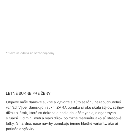
*Zľava sa odčíta zo sezónnej ceny
LETNÉ SUKNE PRE ŽENY
Objavte naše dámske sukne a vytvorte si túto sezónu nezabudnuteľný
vzhľad. Výber dámskych sukní ZARA ponúka širokú škálu štýlov, strihov,
dĺžok a látok, ktoré sa dokonale hodia do ležérnych aj elegantných
situácií. Od mini, midi a maxi dĺžok po rôzne materiály, ako sú strečové
látky, ľan a vlna, naše návrhy ponúkajú jemné hladké varianty, ako aj
potlače a výšivky.