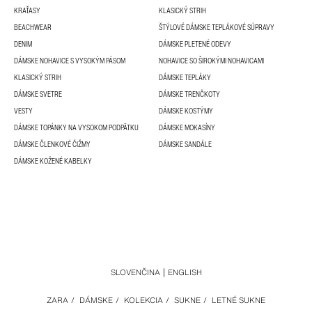
KRAŤASY
KLASICKÝ STRIH
BEACHWEAR
ŠTÝLOVÉ DÁMSKE TEPLÁKOVÉ SÚPRAVY
DENIM
DÁMSKE PLETENÉ ODEVY
DÁMSKE NOHAVICE S VYSOKÝM PÁSOM
NOHAVICE SO ŠIROKÝMI NOHAVICAMI
KLASICKÝ STRIH
DÁMSKE TEPLÁKY
DÁMSKE SVETRE
DÁMSKE TRENČKOTY
VESTY
DÁMSKE KOSTÝMY
DÁMSKE TOPÁNKY NA VYSOKOM PODPÄTKU
DÁMSKE MOKASÍNY
DÁMSKE ČLENKOVÉ ČIŽMY
DÁMSKE SANDÁLE
DÁMSKE KOŽENÉ KABELKY
SLOVENČINA
ENGLISH
ZARA
/
DÁMSKE
/
KOLEKCIA
/
SUKNE
/
LETNÉ SUKNE