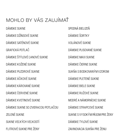
MOHLO BY VÁS ZAUJÍMAŤ
DÁMSKE SUKNE
SPODNÁ BIELIZEŇ
DÁMSKE DŽÍNSOVÉ SUKNE
DÁMSKE ŠORTKY
DÁMSKE SATÉNOVÉ SUKNE
VOLÁNOVÉ SUKNE
GRAFICKÁ POTLAČ
DÁMSKE PLISOVANÉ SUKNE
DÁMSKE ŠTÝLOVÉ ĽANOVÉ SUKNE
DÁMSKE MAXI SUKNE
DÁMSKE KOŽENÉ SUKNE
DÁMSKE ČIERNE SUKNE
DÁMSKE PUZDROVÉ SUKNE
SUKŇA S BODKOVANÝM VZOROM
DÁMSKE ÁČKOVÉ SUKNE
DÁMSKE PLETENÉ SUKNE
DÁMSKE KÁROVANÉ SUKNE
DÁMSKE BIELE SUKNE
DÁMSKE ČERVENÉ SUKNE
DÁMSKE RUŽOVÉ SUKNE
DÁMSKE KVETINOVÉ SUKNE
MODRÉ A NÁMORNÍCKE SUKNE
DÁMSKE SUKNE SO ZVIERACOU POTLAČOU
DÁMSKE STRAPCOVÉ SUKNE
ZELENÉ SUKNE
SUKNE S VYSOKÝM PÁSOM PRE ŽENY
SUKNE VEĽKÝCH VEĽKOSTÍ
DÁMSKE TYLOVÉ SUKNE
FLITROVÉ SUKNE PRE ŽENY
ZAVINOVACIA SUKŇA PRE ŽENU