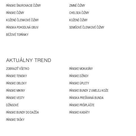
PÁNSKE ŠNUROVACIE ČIŽMY
ZIMNÉ ČIŽMY
PÁNSKE ČIŽMY
CHELSEA ČIŽMY
KOŽENÉ ČLENKOVÉ ČIŽMY
KOŽENÉ ČIŽMY
PÁNSKA POHODLNÁ OBUV
SEMIŠOVÉ ČLENKOVÉ ČIŽMY
BÉŽOVÉ TOPÁNKY
AKTUÁLNY TREND
ZOBRAZIŤ VŠETKO
PÁNSKE MOKASÍNY
PÁNSKE TENISKY
PÁNSKE DŽÍNSY
PÁNSKE OBLEKY
PÁNSKE ÚPLETY
PÁNSKE MIKINY
PÁNSKE BUNDY Z UMELEJ KOŽE
PÁNSKE VESTY
PÁNSKA PREŠÍVANÁ BUNDA
DŽÍNSOVÉ
PÁNSKE PRŠIPLÁŠTE
PÁNSKE BUNDY DO DAŽĎA
PÁNSKE KABÁTY
PÁNSKE TAŠKY