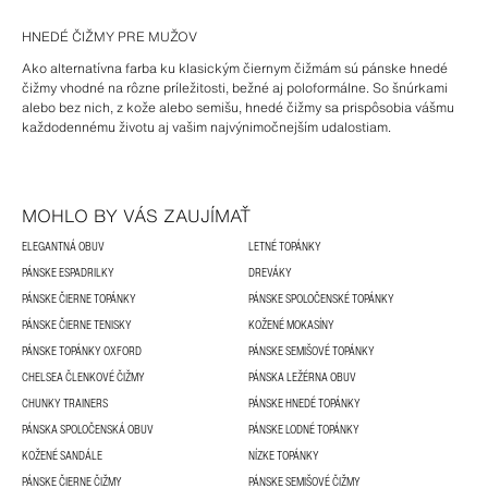
HNEDÉ ČIŽMY PRE MUŽOV
Ako alternatívna farba ku klasickým čiernym čižmám sú pánske hnedé
čižmy vhodné na rôzne príležitosti, bežné aj poloformálne. So šnúrkami
alebo bez nich, z kože alebo semišu, hnedé čižmy sa prispôsobia vášmu
každodennému životu aj vašim najvýnimočnejším udalostiam.
MOHLO BY VÁS ZAUJÍMAŤ
ELEGANTNÁ OBUV
LETNÉ TOPÁNKY
PÁNSKE ESPADRILKY
DREVÁKY
PÁNSKE ČIERNE TOPÁNKY
PÁNSKE SPOLOČENSKÉ TOPÁNKY
PÁNSKE ČIERNE TENISKY
KOŽENÉ MOKASÍNY
PÁNSKE TOPÁNKY OXFORD
PÁNSKE SEMIŠOVÉ TOPÁNKY
CHELSEA ČLENKOVÉ ČIŽMY
PÁNSKA LEŽÉRNA OBUV
CHUNKY TRAINERS
PÁNSKE HNEDÉ TOPÁNKY
PÁNSKA SPOLOČENSKÁ OBUV
PÁNSKE LODNÉ TOPÁNKY
KOŽENÉ SANDÁLE
NÍZKE TOPÁNKY
PÁNSKE ČIERNE ČIŽMY
PÁNSKE SEMIŠOVÉ ČIŽMY