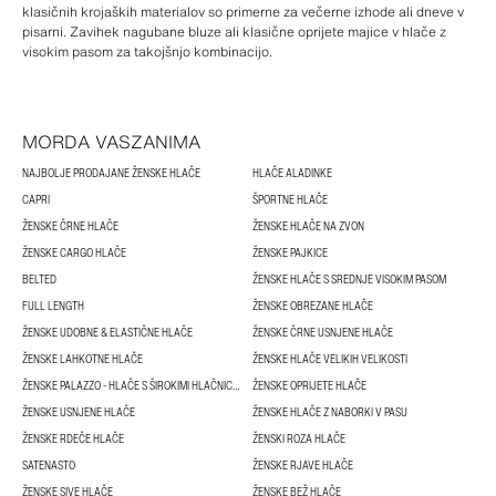
klasičnih krojaških materialov so primerne za večerne izhode ali dneve v
pisarni. Zavihek nagubane bluze ali klasične oprijete majice v hlače z
visokim pasom za takojšnjo kombinacijo.
MORDA VASZANIMA
NAJBOLJE PRODAJANE ŽENSKE HLAČE
HLAČE ALADINKE
CAPRI
ŠPORTNE HLAČE
ŽENSKE ČRNE HLAČE
ŽENSKE HLAČE NA ZVON
ŽENSKE CARGO HLAČE
ŽENSKE PAJKICE
BELTED
ŽENSKE HLAČE S SREDNJE VISOKIM PASOM
FULL LENGTH
ŽENSKE OBREZANE HLAČE
ŽENSKE UDOBNE & ELASTIČNE HLAČE
ŽENSKE ČRNE USNJENE HLAČE
ŽENSKE LAHKOTNE HLAČE
ŽENSKE HLAČE VELIKIH VELIKOSTI
ŽENSKE PALAZZO - HLAČE S ŠIROKIMI HLAČNICAMI
ŽENSKE OPRIJETE HLAČE
ŽENSKE USNJENE HLAČE
ŽENSKE HLAČE Z NABORKI V PASU
ŽENSKE RDEČE HLAČE
ŽENSKI ROZA HLAČE
SATENASTO
ŽENSKE RJAVE HLAČE
ŽENSKE SIVE HLAČE
ŽENSKE BEŽ HLAČE