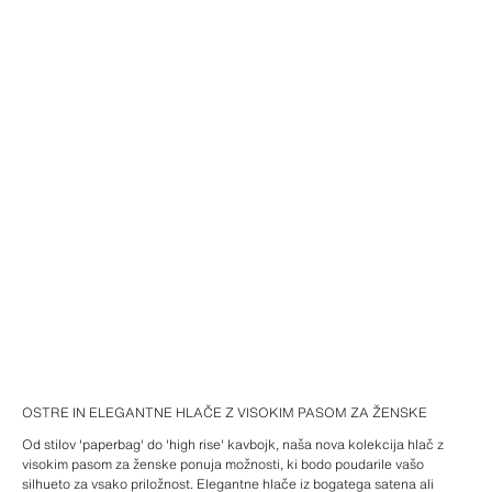
OSTRE IN ELEGANTNE HLAČE Z VISOKIM PASOM ZA ŽENSKE
Od stilov 'paperbag' do 'high rise' kavbojk, naša nova kolekcija hlač z
visokim pasom za ženske ponuja možnosti, ki bodo poudarile vašo
silhueto za vsako priložnost. Elegantne hlače iz bogatega satena ali