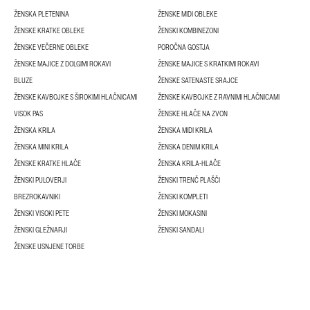
ŽENSKA PLETENINA
ŽENSKE MIDI OBLEKE
ŽENSKE KRATKE OBLEKE
ŽENSKI KOMBINEZONI
ŽENSKE VEČERNE OBLEKE
POROČNA GOSTJA
ŽENSKE MAJICE Z DOLGIMI ROKAVI
ŽENSKE MAJICE S KRATKIMI ROKAVI
BLUZE
ŽENSKE SATENASTE SRAJCE
ŽENSKE KAVBOJKE S ŠIROKIMI HLAČNICAMI
ŽENSKE KAVBOJKE Z RAVNIMI HLAČNICAMI
VISOK PAS
ŽENSKE HLAČE NA ZVON
ŽENSKA KRILA
ŽENSKA MIDI KRILA
ŽENSKA MINI KRILA
ŽENSKA DENIM KRILA
ŽENSKE KRATKE HLAČE
ŽENSKA KRILA-HLAČE
ŽENSKI PULOVERJI
ŽENSKI TRENČ PLAŠČI
BREZROKAVNIKI
ŽENSKI KOMPLETI
ŽENSKI VISOKI PETE
ŽENSKI MOKASINI
ŽENSKI GLEŽNARJI
ŽENSKI SANDALI
ŽENSKE USNJENE TORBE