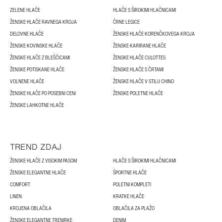
ZELENE HLAČE
HLAČE S ŠIROKIMI HLAČNICAMI
ŽENSKE HLAČE RAVNEGA KROJA
ČRNE LEGICE
DELOVNE HLAČE
ŽENSKE HLAČE KORENČKOVEGA KROJA
ŽENSKE KOVINSKE HLAČE
ŽENSKE KARIRANE HLAČE
ŽENSKE HLAČE Z BLEŠČICAMI
ŽENSKE HLAČE CULOTTES
ŽENSKE POTISKANE HLAČE
ŽENSKE HLAČE S ČRTAMI
VOLNENE HLAČE
ŽENSKE HLAČE V STILU CHINO
ŽENSKE HLAČE PO POSEBNI CENI
ŽENSKE POLETNE HLAČE
ŽENSKE LAHKOTNE HLAČE
TREND ZDAJ
ŽENSKE HLAČE Z VISOKIM PASOM
HLAČE S ŠIROKIMI HLAČNICAMI
ŽENSKE ELEGANTNE HLAČE
ŠPORTNE HLAČE
COMFORT
POLETNI KOMPLETI
LINEN
KRATKE HLAČE
KROJENA OBLAČILA
OBLAČILA ZA PLAŽO
ŽENSKE ELEGANTNE TRENIRKE
DENIM