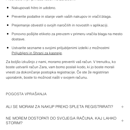
Nakupovati hitro in udobno.
Preverite podatke in stanje vseh vaših nakupov in vračil.blaga.
Prejemanje obvestil o svojih naročilih in novostih v aplikaciji.
Ponovno pošljite etiketo za prevzem v primeru vračila blaga na mesto 
dostave.
Ustvarite sezname s svojimi priljubljenimi izdelki z možnostmi 
Priljubljeni in Shrani za kasneje
.
Za boljšo izkušnjo z nami, moramo preveriti vaš račun. V trenutku, ko 
boste ustvarili račun Zara, vam bomo poslali kodo, ki jo boste morali 
vnesti za dokončanje postopka registracije. Če ste že registriran 
uporabnik, boste to možnost našli v svojem računu.
POGOSTA VPRAŠANJA
ALI SE MORAM ZA NAKUP PREKO SPLETA REGISTRIRATI?
Znamka Zara vam omogoča oddajo naročila brez predhodne registracije. 
NE MOREM DOSTOPATI DO SVOJEGA RAČUNA. KAJ LAHKO
Navesti boste morali le osnovne podatke za nakup (osebne podatke, 
STORIM?
naslov za pošiljanje in podatke za plačilo).