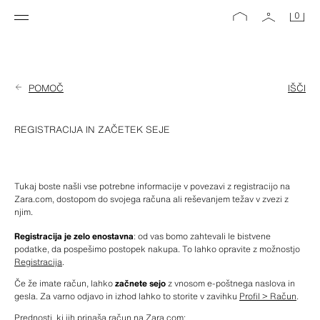
0
POMOČ
IŠČI
REGISTRACIJA IN ZAČETEK SEJE
Tukaj boste našli vse potrebne informacije v povezavi z registracijo na 
Zara.com, dostopom do svojega računa ali reševanjem težav v zvezi z 
njim.
Registracija je zelo enostavna
: od vas bomo zahtevali le bistvene 
podatke, da pospešimo postopek nakupa. To lahko opravite z možnostjo 
Registracija
.
Če že imate račun, lahko 
začnete sejo
 z vnosom e-poštnega naslova in 
gesla. Za varno odjavo in izhod lahko to storite v zavihku 
Profil > Račun
. 
Prednosti, ki jih prinaša račun na Zara.com: