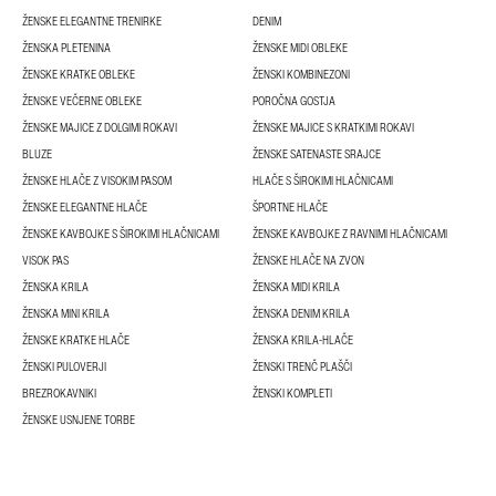
ŽENSKE ELEGANTNE TRENIRKE
DENIM
ŽENSKA PLETENINA
ŽENSKE MIDI OBLEKE
ŽENSKE KRATKE OBLEKE
ŽENSKI KOMBINEZONI
ŽENSKE VEČERNE OBLEKE
POROČNA GOSTJA
ŽENSKE MAJICE Z DOLGIMI ROKAVI
ŽENSKE MAJICE S KRATKIMI ROKAVI
BLUZE
ŽENSKE SATENASTE SRAJCE
ŽENSKE HLAČE Z VISOKIM PASOM
HLAČE S ŠIROKIMI HLAČNICAMI
ŽENSKE ELEGANTNE HLAČE
ŠPORTNE HLAČE
ŽENSKE KAVBOJKE S ŠIROKIMI HLAČNICAMI
ŽENSKE KAVBOJKE Z RAVNIMI HLAČNICAMI
VISOK PAS
ŽENSKE HLAČE NA ZVON
ŽENSKA KRILA
ŽENSKA MIDI KRILA
ŽENSKA MINI KRILA
ŽENSKA DENIM KRILA
ŽENSKE KRATKE HLAČE
ŽENSKA KRILA-HLAČE
ŽENSKI PULOVERJI
ŽENSKI TRENČ PLAŠČI
BREZROKAVNIKI
ŽENSKI KOMPLETI
ŽENSKE USNJENE TORBE