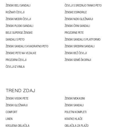
ŽENSKI BELI SANDALI
ČEVLJI S SREDNJO TANKO PETO
ROŽNATI ČEVLJI
ŽENSKE ESPADRILE
ŽENSKI MODRI ČEVLJI
ŽENSKI NIZKI GLEŽNARJI
ŽENSKI PLOSKI SANDALI
ŽENSKI ČRNI SANDALI
BELE SUPERGE ŽENSKE
PROZORNE PETE
SANDALI S PETO
ŽENSKI SANDALI S PLATFORMO
ŽENSKI SANDALI S KVADRATNO PETO
ŽENSKI SREBRNI SANDALI
ŽENSKE PETE NA VEZALKE
ŽENSKI BEŽ ČEVLJI
PROZORNI ČEVLJI
ŽENSKI SEMIŠ ŠKORNJI
ČEVLJI IZ VINILA
TREND ZDAJ
ŽENSKI VISOKI PETE
ŽENSKI MOKASINI
ŽENSKI GLEŽNARJI
ŽENSKI SANDALI
COMFORT
POLETNI KOMPLETI
LINEN
KRATKE HLAČE
KROJENA OBLAČILA
OBLAČILA ZA PLAŽO