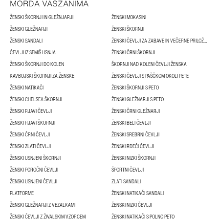
MORDA VASZANIMA
ŽENSKI ŠKORNJI IN GLEŽNJARJI
ŽENSKI MOKASINI
ŽENSKI GLEŽNARJI
ŽENSKI ŠKORNJI
ŽENSKI SANDALI
ŽENSKI ČEVLJI ZA ZABAVE IN VEČERNE PRILOŽNOSTI
ČEVLJI IZ SEMIŠ USNJA
ŽENSKI ČRNI ŠKORNJI
ŽENSKI ŠKORNJI DO KOLEN
ŠKORNJI NAD KOLENI ČEVLJI ŽENSKA
KAVBOJSKI ŠKORNJI ZA ŽENSKE
ŽENSKI ČEVLJI S PAŠČKOM OKOLI PETE
ŽENSKI NATIKAČI
ŽENSKI ŠKORNJI S PETO
ŽENSKI CHELSEA ŠKORNJI
ŽENSKI GLEŽNARJI S PETO
ŽENSKI RJAVI ČEVLJI
ŽENSKI ČRNI GLEŽNARJI
ŽENSKI RJAVI ŠKORNJI
ŽENSKI BELI ČEVLJI
ŽENSKI ČRNI ČEVLJI
ŽENSKI SREBRNI ČEVLJI
ŽENSKI ZLATI ČEVLJI
ŽENSKI RDEČI ČEVLJI
ŽENSKI USNJENI ŠKORNJI
ŽENSKI NIZKI ŠKORNJI
ŽENSKI POROČNI ČEVLJI
ŠPORTNI ČEVLJI
ŽENSKI USNJENI ČEVLJI
ZLATI SANDALI
PLATFORME
ŽENSKI NATIKAČI SANDALI
ŽENSKI GLEŽNARJI Z VEZALKAMI
ŽENSKI NIZKI ČEVLJI
ŽENSKI ČEVLJI Z ŽIVALSKIM VZORCEM
ŽENSKI NATIKAČI S POLNO PETO