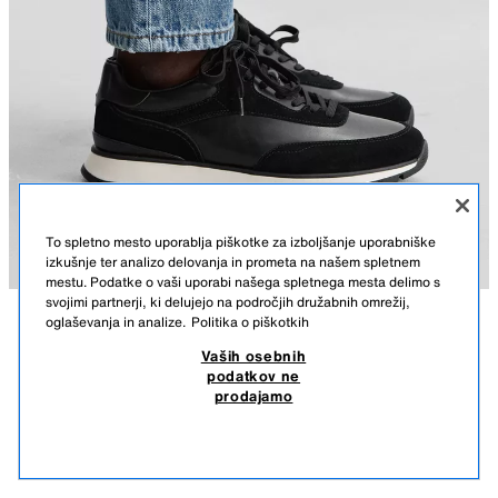
To spletno mesto uporablja piškotke za izboljšanje uporabniške
izkušnje ter analizo delovanja in prometa na našem spletnem
mestu. Podatke o vaši uporabi našega spletnega mesta delimo s
svojimi partnerji, ki delujejo na področjih družabnih omrežij,
oglaševanja in analize.
Politika o piškotkih
OPIS
SESTAVA
MERE
ŠPORTNI COPATI
Vaših osebnih
podatkov ne
45,95 EUR
-78%
9,99 EUR
Višina modela: 186 cm
prodajamo
45,95 EUR NAJNIŽJA CENA V ZADNJIH 30. DNEH; 9,99 EUR ZNIŽANA CENA
Športni copati. Zgornji del iz več deli z usnjenimi detajli in zaključki iz
9,99
semiša. Okroglo kopito. Nazobčan podplat.
POGLEJ PODOBNE
ČRNA
2338/620/800
NI NA ZALOGI