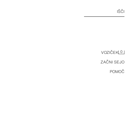
IŠČI
0
VOZIČEK
ZAČNI SEJO
POMOČ
OSNOVNA PLETENA MAJICA KLASIČNEGA KROJA