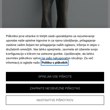
Piškotke prve stranke in tretjih oseb uporabljamo za razumevanje
uporabe naše spletne trgovine in za njeno izboljšanje, prilagajanje
vsebine vašim željam ter prilagajanje naših oglasov, trženja in objav v
družabnih omrežjih. Vse lahko sprejmete, zavrnete ali izberete svojo
konfiguracijo s klikom na ustrezne gumbe. Upoštevajte, da lahko
zavrnitev piškotkov vpliva na vašo nakupovalno izkušnjo. Za več
informacij si oglejte našo
Politika o piškotkih
OPIS
SESTAVA
MERE
SPREJMI VSE PIŠKOTE
PLETENA MAJICA S POTISKOM SPRANEGA VIDEZA
Višina modela: 185 cm
22,95 EUR
-65%
7,99 EUR
ZAVRNITE NEOBVEZNE PIŠKOTKE
22,95 EUR NAJNIŽJA CENA V ZADNJIH 30. DNEH; 7,99 EUR ZNIŽANA CENA
Ohlapna pletena majica iz bombažne tkanine. Ovratnik z okroglim
7,99
izrezom in kratek rokav. Potisk s spranim učinkom v kontrastu na
POGLEJ PODOBNE
NASTAVITVE PIŠKOTKOV
sprednjem delu.
NI NA ZALOGI
ČRNA
4805/448/800