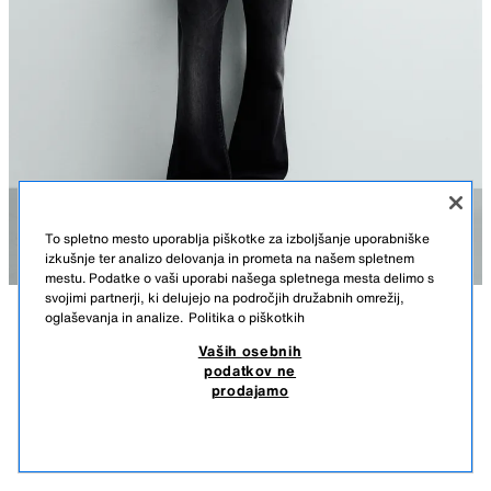
To spletno mesto uporablja piškotke za izboljšanje uporabniške
izkušnje ter analizo delovanja in prometa na našem spletnem
mestu. Podatke o vaši uporabi našega spletnega mesta delimo s
svojimi partnerji, ki delujejo na področjih družabnih omrežij,
oglaševanja in analize.
Politika o piškotkih
OPIS
SESTAVA
MERE
PLETENA MAJICA S POTISKOM IN SPRANIM VIDEZOM
Vaših osebnih
podatkov ne
Višina modela: 185 cm
22,95 EUR
-65%
7,99 EUR
prodajamo
22,95 EUR NAJNIŽJA CENA V ZADNJIH 30. DNEH; 7,99 EUR ZNIŽANA CENA
Ohlapna pletena majica iz bombažne tkanine. Ovratnik z okroglim
7,99
izrezom in kratek rokav. Potisk s spranim učinkom v kontrastu na sprednji
POGLEJ PODOBNE
strani. Oblačilo je zaradi posebnega postopka pranja edinstvenega
NI NA ZALOGI
EKRU BARVA
4090/412/712
videza, zato se lahko njegova barva rahlo razlikuje od prikazane na