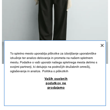
To spletno mesto uporablja piškotke za izboljšanje uporabniške
izkušnje ter analizo delovanja in prometa na našem spletnem
mestu. Podatke o vaši uporabi našega spletnega mesta delimo s
svojimi partnerji, ki delujejo na področjih družabnih omrežij,
oglaševanja in analize.
Politika o piškotkih
OPIS
SESTAVA
MERE
OHLAPNE HLAČE Z GUBAMI
Vaših osebnih
podatkov ne
Višina modela: 189 cm
49,95 EUR
-84%
7,99 EUR
prodajamo
49,95 EUR NAJNIŽJA CENA V ZADNJIH 30. DNEH; 7,99 EUR ZNIŽANA CENA
Ohlapne hlače iz mešanice volne. Pas z gubami spredaj. Spredaj žepi in
7,99
zadaj žepi z vidnimi šivi. Spredaj zapenjanje z zadrgo in gumbom.
POGLEJ PODOBNE
ČRNA
1005/978/800
NI NA ZALOGI