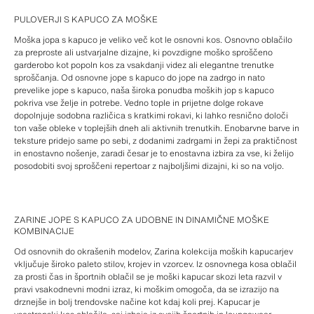
PULOVERJI S KAPUCO ZA MOŠKE
Moška jopa s kapuco je veliko več kot le osnovni kos. Osnovno oblačilo
za preproste ali ustvarjalne dizajne, ki povzdigne moško sproščeno
garderobo kot popoln kos za vsakdanji videz ali elegantne trenutke
sproščanja. Od osnovne jope s kapuco do jope na zadrgo in nato
prevelike jope s kapuco, naša široka ponudba moških jop s kapuco
pokriva vse želje in potrebe. Vedno tople in prijetne dolge rokave
dopolnjuje sodobna različica s kratkimi rokavi, ki lahko resnično določi
ton vaše obleke v toplejših dneh ali aktivnih trenutkih. Enobarvne barve in
teksture pridejo same po sebi, z dodanimi zadrgami in žepi za praktičnost
in enostavno nošenje, zaradi česar je to enostavna izbira za vse, ki želijo
posodobiti svoj sproščeni repertoar z najboljšimi dizajni, ki so na voljo.
ZARINE JOPE S KAPUCO ZA UDOBNE IN DINAMIČNE MOŠKE
KOMBINACIJE
Od osnovnih do okrašenih modelov, Zarina kolekcija moških kapucarjev
vključuje široko paleto stilov, krojev in vzorcev. Iz osnovnega kosa oblačil
za prosti čas in športnih oblačil se je moški kapucar skozi leta razvil v
pravi vsakodnevni modni izraz, ki moškim omogoča, da se izrazijo na
drznejše in bolj trendovske načine kot kdaj koli prej. Kapucar je