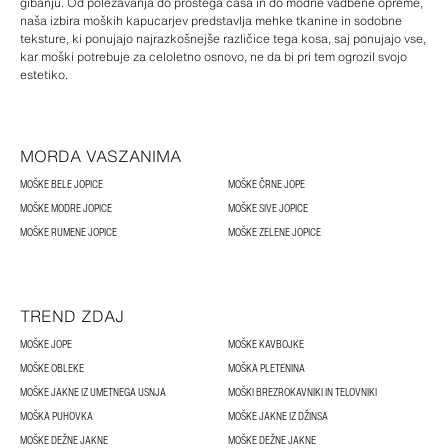
gibanju. Od poležavanja do prostega časa in do modne vadbene opreme,
naša izbira moških kapucarjev predstavlja mehke tkanine in sodobne
teksture, ki ponujajo najrazkošnejše različice tega kosa, saj ponujajo vse,
kar moški potrebuje za celoletno osnovo, ne da bi pri tem ogrozil svojo
estetiko.
MORDA VASZANIMA
MOŠKE BELE JOPICE
MOŠKE ČRNE JOPE
MOŠKE MODRE JOPICE
MOŠKE SIVE JOPICE
MOŠKE RUMENE JOPICE
MOŠKE ZELENE JOPICE
TREND ZDAJ
MOŠKE JOPE
MOŠKE KAVBOJKE
MOŠKE OBLEKE
MOŠKA PLETENINA
MOŠKE JAKNE IZ UMETNEGA USNJA
MOŠKI BREZROKAVNIKI IN TELOVNIKI
MOŠKA PUHOVKA
MOŠKE JAKNE IZ DŽINSA
MOŠKE DEŽNE JAKNE
MOŠKE DEŽNE JAKNE