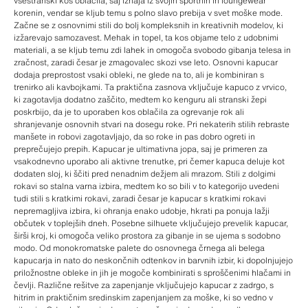
vsestranski kos oblačila, saj izhaja iz svojih športnih in loungewear
korenin, vendar se kljub temu s polno slavo prebija v svet moške mode.
Začne se z osnovnimi stili do bolj kompleksnih in kreativnih modelov, ki
izžarevajo samozavest. Mehak in topel, ta kos objame telo z udobnimi
materiali, a se kljub temu zdi lahek in omogoča svobodo gibanja telesa in
zračnost, zaradi česar je zmagovalec skozi vse leto. Osnovni kapucar
dodaja preprostost vsaki obleki, ne glede na to, ali je kombiniran s
trenirko ali kavbojkami. Ta praktična zasnova vključuje kapuco z vrvico,
ki zagotavlja dodatno zaščito, medtem ko kenguru ali stranski žepi
poskrbijo, da je to uporaben kos oblačila za ogrevanje rok ali
shranjevanje osnovnih stvari na dosegu roke. Pri nekaterih stilih rebraste
manšete in robovi zagotavljajo, da so roke in pas dobro ogreti in
preprečujejo prepih. Kapucar je ultimativna jopa, saj je primeren za
vsakodnevno uporabo ali aktivne trenutke, pri čemer kapuca deluje kot
dodaten sloj, ki ščiti pred nenadnim dežjem ali mrazom. Stili z dolgimi
rokavi so stalna varna izbira, medtem ko so bili v to kategorijo uvedeni
tudi stili s kratkimi rokavi, zaradi česar je kapucar s kratkimi rokavi
nepremagljiva izbira, ki ohranja enako udobje, hkrati pa ponuja lažji
občutek v toplejših dneh. Posebne silhuete vključujejo prevelik kapucar,
širši kroj, ki omogoča veliko prostora za gibanje in se ujema s sodobno
modo. Od monokromatske palete do osnovnega črnega ali belega
kapucarja in nato do neskončnih odtenkov in barvnih izbir, ki dopolnjujejo
priložnostne obleke in jih je mogoče kombinirati s sproščenimi hlačami in
čevlji. Različne rešitve za zapenjanje vključujejo kapucar z zadrgo, s
hitrim in praktičnim sredinskim zapenjanjem za moške, ki so vedno v