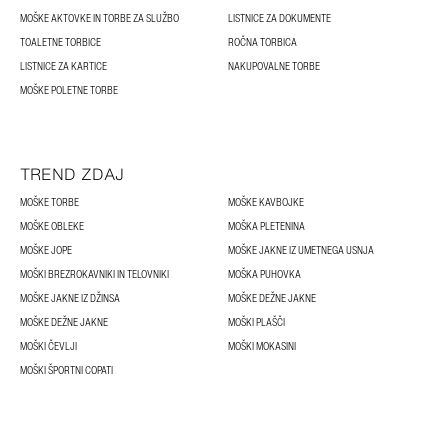
MOŠKE AKTOVKE IN TORBE ZA SLUŽBO
LISTNICE ZA DOKUMENTE
TOALETNE TORBICE
ROČNA TORBICA
LISTNICE ZA KARTICE
NAKUPOVALNE TORBE
MOŠKE POLETNE TORBE
TREND ZDAJ
MOŠKE TORBE
MOŠKE KAVBOJKE
MOŠKE OBLEKE
MOŠKA PLETENINA
MOŠKE JOPE
MOŠKE JAKNE IZ UMETNEGA USNJA
MOŠKI BREZROKAVNIKI IN TELOVNIKI
MOŠKA PUHOVKA
MOŠKE JAKNE IZ DŽINSA
MOŠKE DEŽNE JAKNE
MOŠKE DEŽNE JAKNE
MOŠKI PLAŠČI
MOŠKI ČEVLJI
MOŠKI MOKASINI
MOŠKI ŠPORTNI COPATI