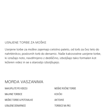
USNJENE TORBE ZA MOŠKE
Usnjene torbe za moške zajemajo celotno paleto, od torb za čez telo do
nahrbtnikov, poslovnih torb do denarnic. Naše kakovostne usnjene torbe,
ki izražajo noto, navdihnjeno z dediščino, izboljšajo tako formalen kot
ležeren videz in se s starostjo izboljšujejo.
MORDA VASZANIMA
NAKUPUJTE PO VIDEZU
MOŠKE ROČNE TORBE
MAJHNE TORBICE
KOVČKI
MOŠKE TORBE & POTOVALKE
AKTOVKE
USNJENE DENARNICE
TORBICE NA PAS