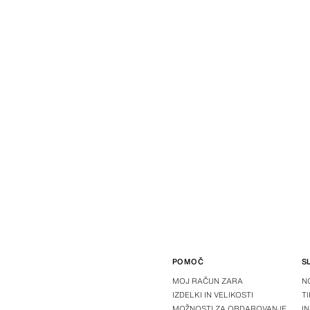
POMOČ
S
MOJ RAČUN ZARA
N
IZDELKI IN VELIKOSTI
T
MOŽNOSTI ZA OBDAROVANJE
I