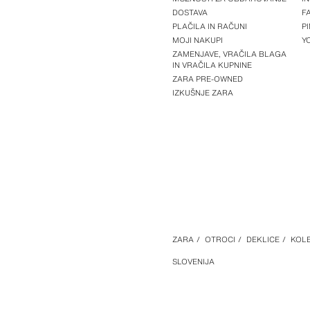
DOSTAVA
F
PLAČILA IN RAČUNI
P
MOJI NAKUPI
Y
ZAMENJAVE, VRAČILA BLAGA
IN VRAČILA KUPNINE
ZARA PRE-OWNED
IZKUŠNJE ZARA
ZARA
/
OTROCI
/
DEKLICE
/
KOLE
SLOVENIJA