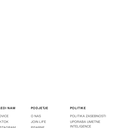
LEDI NAM
PODJETJE
POLITIKE
OVICE
O NAS
POLITIKA ZASEBNOSTI
IKTOK
JOIN LIFE
UPORABA UMETNE
INTELIGENCE
NSTAGRAM
PISARNE