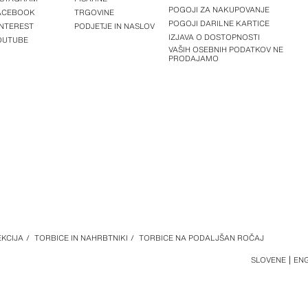
POGOJI ZA NAKUPOVANJE
ACEBOOK
TRGOVINE
POGOJI DARILNE KARTICE
INTEREST
PODJETJE IN NASLOV
IZJAVA O DOSTOPNOSTI
OUTUBE
VAŠIH OSEBNIH PODATKOV NE
PRODAJAMO
KCIJA
/
TORBICE IN NAHRBTNIKI
/
TORBICE NA PODALJŠAN ROČAJ
SLOVENE
EN