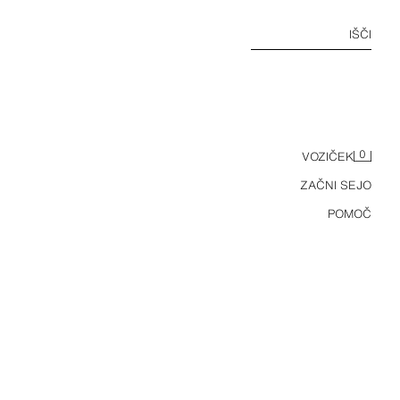
IŠČI
0
VOZIČEK
ZAČNI SEJO
POMOČ
TAN