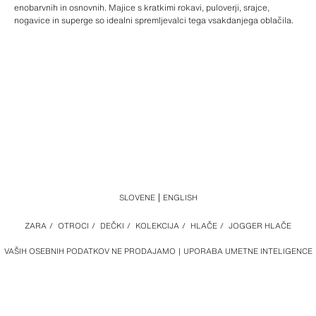
enobarvnih in osnovnih. Majice s kratkimi rokavi, puloverji, srajce,
nogavice in superge so idealni spremljevalci tega vsakdanjega oblačila.
SLOVENE
ENGLISH
ZARA
/
OTROCI
/
DEČKI
/
KOLEKCIJA
/
HLAČE
/
JOGGER HLAČE
VAŠIH OSEBNIH PODATKOV NE PRODAJAMO
UPORABA UMETNE INTELIGENCE