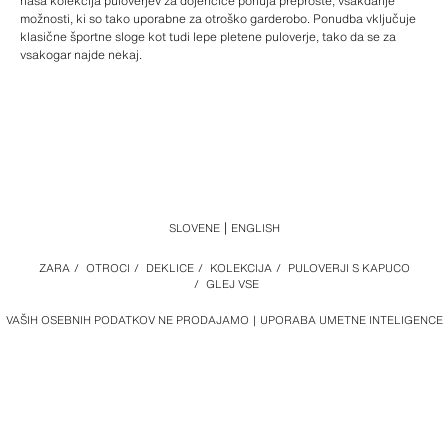
naša kolekcija puloverjev za dojenčice ponuja preproste, vsakdanje
možnosti, ki so tako uporabne za otroško garderobo. Ponudba vključuje
klasične športne sloge kot tudi lepe pletene puloverje, tako da se za
vsakogar najde nekaj.
SLOVENE
ENGLISH
ZARA
/
OTROCI
/
DEKLICE
/
KOLEKCIJA
/
PULOVERJI S KAPUCO
/
GLEJ VSE
VAŠIH OSEBNIH PODATKOV NE PRODAJAMO
UPORABA UMETNE INTELIGENCE