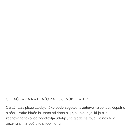
OBLAČILA ZA NA PLAŽO ZA DOJENČKE FANTKE
Oblačila za plažo za dojenčke bodo zagotovila zabavo na soncu. Kopalne
hlače, kratke hlače in kompleti dopolnjujejo kolekcijo, ki je bila
zasnovana tako, da zagotavlja udobje, ne glede na to, ali jo nosite v
bazenu ali na počitnicah ob morju.