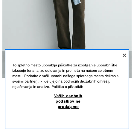
To spletno mesto uporablja piškotke za izboljšanje uporabniške
izkušnje ter analizo delovanja in prometa na našem spletnem
mestu. Podatke o vaši uporabi našega spletnega mesta delimo s
svojimi partnerji, ki delujejo na področjih družabnih omrežij,
oglaševanja in analize.
Politika o piškotkih
OPIS
SESTAVA
MERE
ČRTASTA PLETENA MAJICA KLASIČNEGA KROJA
Vaših osebnih
podatkov ne
Višina modela: 188 cm
29,95 EUR
-73%
7,99 EUR
prodajamo
29,95 EUR NAJNIŽJA CENA V ZADNJIH 30. DNEH; 7,99 EUR ZNIŽANA CENA
Pletena majica običajnega kroja iz mešanice bombaža in 14 % lana.
7,99
Okrogel vratni izrez in dolg rokav. Patentni robovi.
POGLEJ PODOBNE
BELA / RDEČA
3003/421/061
NI NA ZALOGI