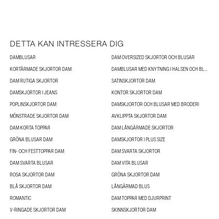
DETTA KAN INTRESSERA DIG
DAMBLUSAR
DAM OVERSIZED SKJORTOR OCH BLUSAR
KORTÄRMADE SKJORTOR DAM
DAMBLUSAR MED KNYTNING I HALSEN OCH BLUSAR MED ROSETTER
DAM RUTIGA SKJORTOR
SATINSKJORTOR DAM
DAMSKJORTOR I JEANS
KONTOR SKJORTOR DAM
POPLINSKJORTOR DAM
DAMSKJORTOR OCH BLUSAR MED BRODERI
MÖNSTRADE SKJORTOR DAM
AVKLIPPTA SKJORTOR DAM
DAM KORTA TOPPAR
DAM LÅNGÄRMADE SKJORTOR
GRÖNA BLUSAR DAM
DAMSKJORTOR I PLUS SIZE
FIN- OCH FESTTOPPAR DAM
DAM SVARTA SKJORTOR
DAM SVARTA BLUSAR
DAM VITA BLUSAR
ROSA SKJORTOR DAM
GRÖNA SKJORTOR DAM
BLÅ SKJORTOR DAM
LÅNGÄRMAD BLUS
ROMANTIC
DAM TOPPAR MED DJURPRINT
V-RINGADE SKJORTOR DAM
SKINNSKJORTOR DAM