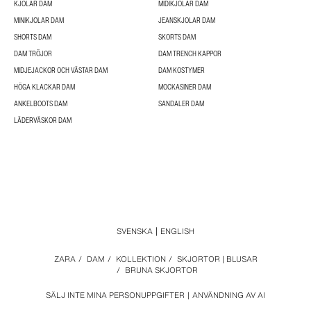
KJOLAR DAM
MIDIKJOLAR DAM
MINIKJOLAR DAM
JEANSKJOLAR DAM
SHORTS DAM
SKORTS DAM
DAM TRÖJOR
DAM TRENCH KAPPOR
MIDJEJACKOR OCH VÄSTAR DAM
DAM KOSTYMER
HÖGA KLACKAR DAM
MOCKASINER DAM
ANKELBOOTS DAM
SANDALER DAM
LÄDERVÄSKOR DAM
SVENSKA
ENGLISH
ZARA
/
DAM
/
KOLLEKTION
/
SKJORTOR | BLUSAR
/
BRUNA SKJORTOR
SÄLJ INTE MINA PERSONUPPGIFTER
ANVÄNDNING AV AI