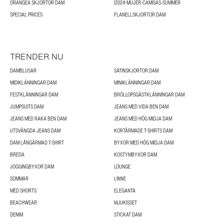
ORANGEA SKJORTOR DAM
I2024-MUJER-CAMISAS-SUMMER
SPECIAL PRICES
FLANELLSKJORTOR DAM
TRENDER NU
DAMBLUSAR
SATINSKJORTOR DAM
MIDIKLÄNNINGAR DAM
MINIKLÄNNINGAR DAM
FESTKLÄNNINGAR DAM
BRÖLLOPSGÄSTKLÄNNINGAR DAM
JUMPSUITS DAM
JEANS MED VIDA BEN DAM
JEANS MED RAKA BEN DAM
JEANS MED HÖG MIDJA DAM
UTSVÄNGDA JEANS DAM
KORTÄRMADE T-SHIRTS DAM
DAM LÅNGÄRMAD T-SHIRT
BYXOR MED HÖG MIDJA DAM
BREDA
KOSTYMBYXOR DAM
JOGGINGBYXOR DAM
LOUNGE
SOMMAR
LINNE
MED SHORTS
ELEGANTA
BEACHWEAR
MJUKISSET
DENIM
STICKAT DAM