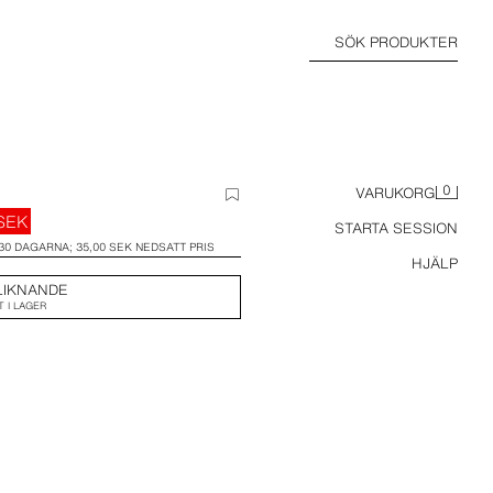
SÖK PRODUKTER
0
VARUKORG
SEK
STARTA SESSION
30 DAGARNA; 35,00 SEK NEDSATT PRIS
HJÄLP
LIKNANDE
T I LAGER