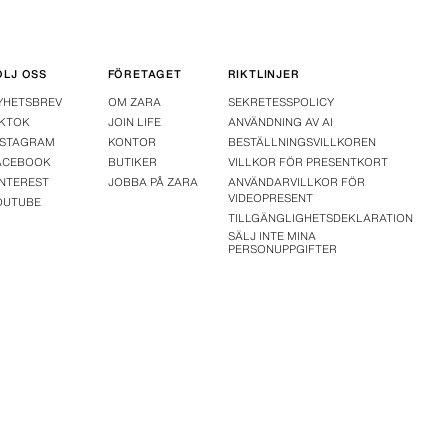
ÖLJ OSS
FÖRETAGET
RIKTLINJER
YHETSBREV
OM ZARA
SEKRETESSPOLICY
IKTOK
JOIN LIFE
ANVÄNDNING AV AI
NSTAGRAM
KONTOR
BESTÄLLNINGSVILLKOREN
ACEBOOK
BUTIKER
VILLKOR FÖR PRESENTKORT
INTEREST
JOBBA PÅ ZARA
ANVÄNDARVILLKOR FÖR
VIDEOPRESENT
OUTUBE
TILLGÄNGLIGHETSDEKLARATION
SÄLJ INTE MINA
PERSONUPPGIFTER