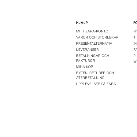
HJÄLP
F
MITT ZARA-KONTO
N
VAROR OCH STORLEKAR
T
PRESENTALTERNATIV
I
LEVERANSER
F
BETALNINGAR OCH
P
FAKTUROR
Y
MINA KÖP
BYTEN, RETURER OCH
ÅTERBETALNING
UPPLEVELSER PÅ ZARA