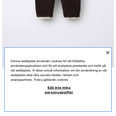
Denna webbplats använder cookies för att förbättra
användarupplevelsen och för att analysera prestanda och trafik på
vår webbplats. Vi delar också information om din användning av vår
webbplats med våra sociala medier, reklam och
BESKRIVNING
MATERIAL
MÅTT
analyspartners.
Policy gällande cookies
STICKADE LEGGINGS MED SPETSKANT
Sälj inte mina
Stickade leggings med resårlinning. Spetsapplikation i nederkanten.
179,00 SEK
-80%
35,00 SEK
personuppgifter
BRUN
2582/416/700
179,00 SEK LÄGSTA PRIS DE SENASTE 30 DAGARNA; 35,00 SEK NEDSATT PRIS
35,0
VISA LIKNANDE
SLUT I LAGER