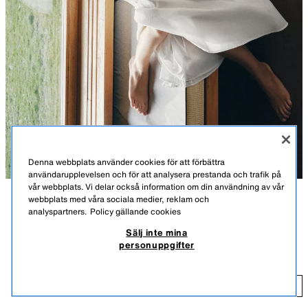
Denna webbplats använder cookies för att förbättra
användarupplevelsen och för att analysera prestanda och trafik på
vår webbplats. Vi delar också information om din användning av vår
webbplats med våra sociala medier, reklam och
BESKRIVNING
FÄRG
MATERIAL
MÅTT
analyspartners.
Policy gällande cookies
Sälj inte mina
MEDELLÅNG KJOL MED LAGER
Medellång kjol i 100% bomull. Hög midja med resårlinning. Foder i
personuppgifter
samma färg.
329,00 SEK
VIT
4387/079/250
32
LÄGG TILL