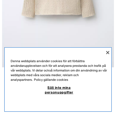
Denna webbplats använder cookies för att förbättra
användarupplevelsen och för att analysera prestanda och trafik på
vår webbplats. Vi delar också information om din användning av vår
webbplats med våra sociala medier, reklam och
BESKRIVNING
MATERIAL
MÅTT
analyspartners.
Policy gällande cookies
KABELSTICKAD TRÖJA
Sälj inte mina
Kabelstickad tröja med rund krage och lång ärm. Knäppning med
209,00 SEK
-80%
41,00 SEK
personuppgifter
knappar i ryggen.
209,00 SEK LÄGSTA PRIS DE SENASTE 30 DAGARNA; 41,00 SEK NEDSATT PRIS
SAND/ GRÅMELERING
5536/428/081
41,0
VISA LIKNANDE
SLUT I LAGER