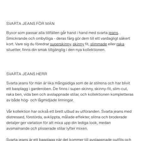
SVARTA JEANS FÖR MÄN
Byxor som passar alla tillfällen går hand i hand med svarta
jeans
.
Smickrande och ombytliga - deras färg gör dem till ett vardagligt säkert
kort. Vare sig du föredrar
superskinny
,
skinny
fit,
slimmade
eller
raka
siluetter, finns din smak tillgänglig i den nya kollektionen.
SVARTA JEANS HERR
Svarta jeans för män är lika mångsidiga som de är stilrena och har blivit
ett basplagg i garderoben. De finns i super-skinny, skinny-fit, slim-cut,
raka ben, vida ben och avslappnade stilar, och kollektionen kompletteras
av både hög- och lågmidjade linningar.
Vår kollektion har också ett brett utbud av utföranden. Svarta jeans med
distressed, förstörda, avklippta, målade effekter, slitna och broderade
detaljer ger variation för att mixa upp din lediga look, medan
avsmalnande och plisserade stilar lyfter mixen.
Svarta jeans är ett basplagg när det kommer till avslappnade outfits och