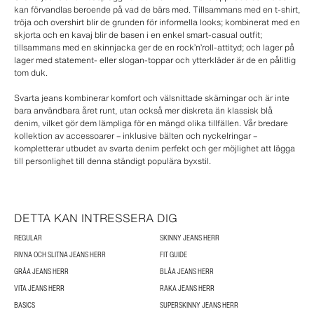
kan förvandlas beroende på vad de bärs med. Tillsammans med en t-shirt,
tröja och overshirt blir de grunden för informella looks; kombinerat med en
skjorta och en kavaj blir de basen i en enkel smart-casual outfit;
tillsammans med en skinnjacka ger de en rock’n’roll-attityd; och lager på
lager med statement- eller slogan-toppar och ytterkläder är de en pålitlig
tom duk.
Svarta jeans kombinerar komfort och välsnittade skärningar och är inte
bara användbara året runt, utan också mer diskreta än klassisk blå
denim, vilket gör dem lämpliga för en mängd olika tillfällen. Vår bredare
kollektion av accessoarer – inklusive bälten och nyckelringar –
kompletterar utbudet av svarta denim perfekt och ger möjlighet att lägga
till personlighet till denna ständigt populära byxstil.
DETTA KAN INTRESSERA DIG
REGULAR
SKINNY JEANS HERR
RIVNA OCH SLITNA JEANS HERR
FIT GUIDE
GRÅA JEANS HERR
BLÅA JEANS HERR
VITA JEANS HERR
RAKA JEANS HERR
BASICS
SUPERSKINNY JEANS HERR