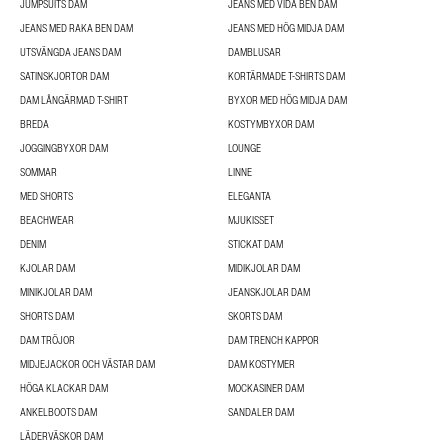
JUMPSUITS DAM
JEANS MED VIDA BEN DAM
JEANS MED RAKA BEN DAM
JEANS MED HÖG MIDJA DAM
UTSVÄNGDA JEANS DAM
DAMBLUSAR
SATINSKJORTOR DAM
KORTÄRMADE T-SHIRTS DAM
DAM LÅNGÄRMAD T-SHIRT
BYXOR MED HÖG MIDJA DAM
BREDA
KOSTYMBYXOR DAM
JOGGINGBYXOR DAM
LOUNGE
SOMMAR
LINNE
MED SHORTS
ELEGANTA
BEACHWEAR
MJUKISSET
DENIM
STICKAT DAM
KJOLAR DAM
MIDIKJOLAR DAM
MINIKJOLAR DAM
JEANSKJOLAR DAM
SHORTS DAM
SKORTS DAM
DAM TRÖJOR
DAM TRENCH KAPPOR
MIDJEJACKOR OCH VÄSTAR DAM
DAM KOSTYMER
HÖGA KLACKAR DAM
MOCKASINER DAM
ANKELBOOTS DAM
SANDALER DAM
LÄDERVÄSKOR DAM