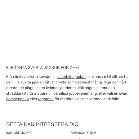
ELEGANTA SVARTA JACKOR FÖR DAM
Från tidlösa svarta kavajer till
läderbikerjackor
som passar till allt, så har
den lilla svarta jackan fått sitt rykte som det mest mångsidiga och hårt
arbetande plagget i en kvinnas garderob. Välj något stilrent och
skräddarsytt för att bära till oändliga jobbevenemang, eller välj en svart
bomberjacka
eller
regnrock
för att bära vid varje vardagligt tillfälle.
DETTA KAN INTRESSERA DIG
DAM LÄDERJACKOR
SKINNJACKOR DAM