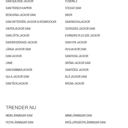
DAM QUILTADE JACKOR
FUSKPÄLS
DAM TRENCH KAPPOR
STICKAT DAM
BESKURNA JACKOR DAM
BIKER
DAM VATTENTÄTA JACKOR & REGNROCKAR
DAM MOCKAJACKOR
VINTERJACKOR DAM
OVERSIZED JACKOR DAM
DAM LÄTTA JACKOR
KVINNORS PLUS SIZE JACKOR
DAM BRODERADE JACKOR
DAM VITA JACKOR
LÅNGA JACKOR DAM
HUVJACKOR DAM
DAM JACKOR
DAM ROSA JACKOR
LINNE
GRÖNA JACKOR DAM
DAM SOMMARJACKOR
DAM RÖDA JACKOR
GULA JACKOR DAM
BLÅ JACKOR DAM
DAM TÄCKJACKOR
BRUNA JACKOR
TRENDER NU
MIDIKLÄNNINGAR DAM
MINIKLÄNNINGAR DAM
FESTKLÄNNINGAR DAM
BRÖLLOPSGÄSTKLÄNNINGAR DAM