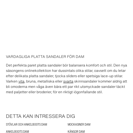
VARDAGLIGA PLATTA SANDALER FÖR DAM
Det perfekta paret platta sandaler bör balansera komfort och stil. Den nya
säsongens onlinekollektion har dussintals olika stilar, oavsett om du letar
efter delikata platta sandaler, tjocka sliders eller spetsiga lace-up stilar.
Varken
vita
, bruna, metalliska eller
svarta
skinnsandaler kommer aldrig att
bli omoderna men våga även bära ett par rikt utsmyckade sandaler täckt
med paljetter eller broderier, för en riktigt iögonfallande stil.
DETTA KAN INTRESSERA DIG
STÖVLAR OCH ANKELBOOTS DAM
MOCKASINER DAM
ANKELBOOTS DAM
KÄNGOR DAM