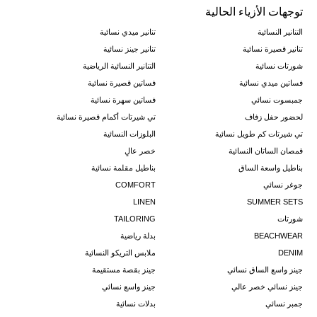
توجهات الأزياء الحالية
التنانير النسائية
تنانير ميدي نسائية
تنانير قصيرة نسائية
تنانير جينز نسائية
شورتات نسائية
التنانير النسائية الرياضية
فساتين ميدي نسائية
فساتين قصيرة نسائية
جمبسوت نسائي
فساتين سهرة نسائية
لحضور حفل زفاف
تي شيرتات أكمام قصيرة نسائية
تي شيرتات كم طويل نسائية
البلوزات النسائية
قمصان الساتان النسائية
خصر عالٍ
بناطيل واسعة الساق
بناطيل مقلمة نسائية
جوغر نسائي
COMFORT
LINEN
SUMMER SETS
شورتات
TAILORING
BEACHWEAR
بدلة رياضية
DENIM
ملابس التريكو النسائية
جينز واسع الساق نسائي
جينز بقصة مستقيمة
جينز نسائي خصر عالي
جينز واسع نسائي
جمبر نسائي
بدلات نسائية