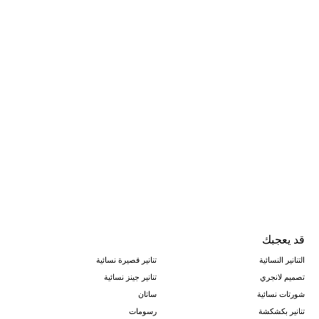
قد يعجبك
التنانير النسائية
تنانير قصيرة نسائية
تصميم لانجري
تنانير جينز نسائية
شورتات نسائية
ساتان
تنانير بكشكشة
رسومات