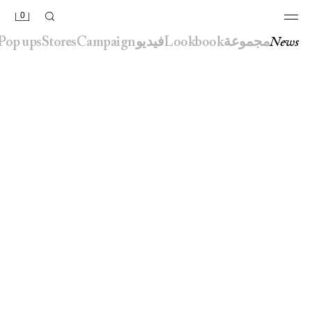
0
news
مجموعة
lookbook
فيديو
campaign
stores
pop ups