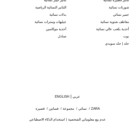
تنانير قصيرة نسائية
تنانير جينز نسائية
شورتات نسائية
التنانير النسائية الرياضية
جمبر نسائي
بدلات نسائية
معاطف شتوية نسائية
جيليهات وسترات نسائية
أحذية بكعب عالي نسائية
أحذية موكاسين
بوت
صنادل
جلد | جلد سويدي
عربي
ENGLISH
ZARA
/
نسائي
/
مجموعة
/
فساتين
/
قصيرة
عدم بيع معلوماتي الشخصية
استخدام الذكاء الاصطناعي