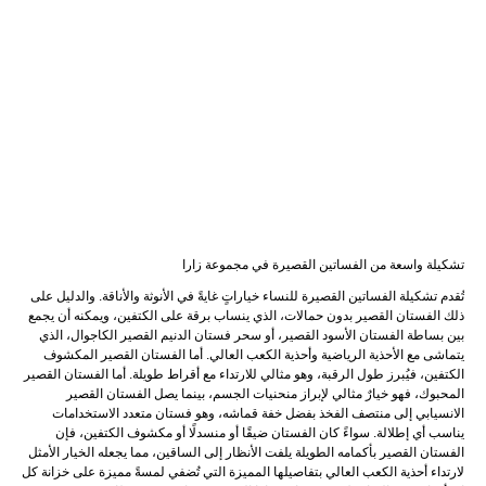
تشكيلة واسعة من الفساتين القصيرة في مجموعة زارا
تُقدم تشكيلة الفساتين القصيرة للنساء خياراتٍ غايةً في الأنوثة والأناقة. والدليل على
ذلك الفستان القصير بدون حمالات، الذي ينساب برقة على الكتفين، ويمكنه أن يجمع
بين بساطة الفستان الأسود القصير، أو سحر فستان الدنيم القصير الكاجوال، الذي
يتماشى مع الأحذية الرياضية وأحذية الكعب العالي. أما الفستان القصير المكشوف
الكتفين، فيُبرز طول الرقبة، وهو مثالي للارتداء مع أقراط طويلة. أما الفستان القصير
المحبوك، فهو خيارٌ مثالي لإبراز منحنيات الجسم، بينما يصل الفستان القصير
الانسيابي إلى منتصف الفخذ بفضل خفة قماشه، وهو فستان متعدد الاستخدامات
يناسب أي إطلالة. سواءً كان الفستان ضيقًا أو منسدلًا أو مكشوف الكتفين، فإن
الفستان القصير بأكمامه الطويلة يلفت الأنظار إلى الساقين، مما يجعله الخيار الأمثل
لارتداء أحذية الكعب العالي بتفاصيلها المميزة التي تُضفي لمسةً مميزة على خزانة كل