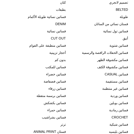
تصميم لانجري
كتان
BELTED
بطبعات
طويلة
فساتين نسائية طويلة الأكمام
فستان نسائي من الساتان
DENIM
فساتين تول نسائية
فساتين نسائية
أنيق
CUT OUT
فساتين شتوية
فساتين منطبقة على القوام
فساتين الحفلات الراقصة والرسمية
أحجار تزيينية
فساتين مكشوفة الظهر
بدون كم
فساتين مكشوفة الكتف
فساتين للمكتب
فساتين CASUAL
فساتين خضراء
فساتين مستقيمة
فساتين فضفاضة
فساتين غير منتظمة
فساتين زرقاء
فساتين وردية
فساتين برسمة منقطة
فساتين بوبلين
فساتين بكشكش
فساتين رمادية
فساتين حمراء
CROCHET
فساتين بشراشيب
فساتين شبكية
ترتر
فساتين بليسيه
فستان ANIMAL PRINT