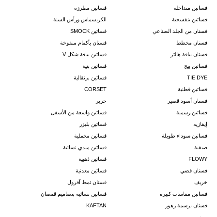
فساتين متداخلة
فساتين مطرزة
فساتين بنفسجية
الكريسماس ورأس السنة
فستان من الجلد الصناعي
فساتين SMOCK
فستان مخطط
فستان بأكمام منفوخة
فستان بياقة هالتر
فساتين بياقة شكل V
فساتين بيج
فساتين بنية
TIE DYE
فساتين برتقالية
فساتين قطنية
CORSET
فستان أسود قصير
حرير
فساتين رسمية
فساتين واسعة من الأسفل
إيفازيه
فساتين بليزر
فساتين سوداء طويلة
فساتين مخملية
صيفية
فساتين ميدي نسائية
FLOWY
فساتين ذهبية
فستان فضي
فساتين معدنية
خريف
فستان نمط آفرول
فساتين مقاسات كبيرة
فساتين نسائية بتصاميم قمصان
فستان برسمة زهور
KAFTAN