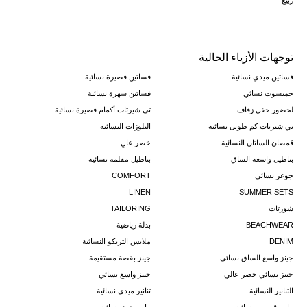
ربيع
توجهات الأزياء الحالية
فساتين ميدي نسائية
فساتين قصيرة نسائية
جمبسوت نسائي
فساتين سهرة نسائية
لحضور حفل زفاف
تي شيرتات أكمام قصيرة نسائية
تي شيرتات كم طويل نسائية
البلوزات النسائية
قمصان الساتان النسائية
خصر عالٍ
بناطيل واسعة الساق
بناطيل مقلمة نسائية
جوغر نسائي
COMFORT
LINEN
SUMMER SETS
شورتات
TAILORING
BEACHWEAR
بدلة رياضية
DENIM
ملابس التريكو النسائية
جينز واسع الساق نسائي
جينز بقصة مستقيمة
جينز نسائي خصر عالي
جينز واسع نسائي
التنانير النسائية
تنانير ميدي نسائية