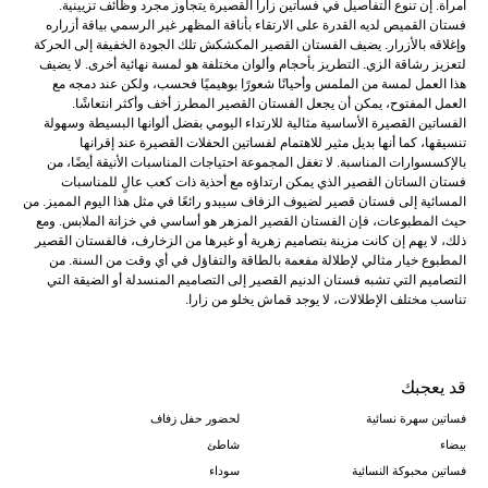
امرأة. إن تنوع التفاصيل في فساتين زارا القصيرة يتجاوز مجرد وظائف تزيينية.
فستان القميص لديه القدرة على الارتقاء بأناقة المظهر غير الرسمي بياقة أزراره
وإغلاقه بالأزرار. يضيف الفستان القصير المكشكش تلك الجودة الخفيفة إلى الحركة
لتعزيز رشاقة الزي. التطريز بأحجام وألوان مختلفة هو لمسة نهائية أخرى. لا يضيف
هذا العمل لمسة من الملمس وأحيانًا شعورًا بوهيميًا فحسب، ولكن عند دمجه مع
العمل المفتوح، يمكن أن يجعل الفستان القصير المطرز أخف وأكثر انتعاشًا.
الفساتين القصيرة الأساسية مثالية للارتداء اليومي بفضل ألوانها البسيطة وسهولة
تنسيقها، كما أنها بديل مثير للاهتمام لفساتين الحفلات القصيرة عند إقرانها
بالإكسسوارات المناسبة. لا تغفل المجموعة احتياجات المناسبات الأنيقة أيضًا، من
فستان الساتان القصير الذي يمكن ارتداؤه مع أحذية ذات كعب عالٍ للمناسبات
المسائية إلى فستان قصير لضيوف الزفاف سيبدو رائعًا في مثل هذا اليوم المميز. من
حيث المطبوعات، فإن الفستان القصير المزهر هو أساسي في خزانة الملابس. ومع
ذلك، لا يهم إن كانت مزينة بتصاميم زهرية أو غيرها من الزخارف، فالفستان القصير
المطبوع خيار مثالي لإطلالة مفعمة بالطاقة والتفاؤل في أي وقت من السنة. من
التصاميم التي تشبه فستان الدنيم القصير إلى التصاميم المنسدلة أو الضيقة التي
تناسب مختلف الإطلالات، لا يوجد قماش يخلو من زارا.
قد يعجبك
فساتين سهرة نسائية
لحضور حفل زفاف
بيضاء
شاطئ
فساتين محبوكة النسائية
سوداء