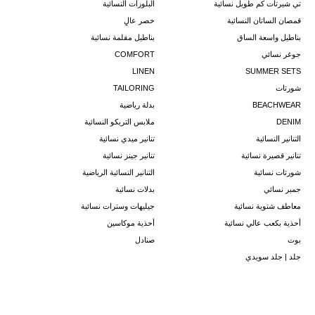
تي شيرتات كم طويل نسائية
البلوزات النسائية
قمصان الساتان النسائية
خصر عالٍ
بناطيل واسعة الساق
بناطيل مقلمة نسائية
جوغر نسائي
COMFORT
LINEN
SUMMER SETS
شورتات
TAILORING
BEACHWEAR
بدلة رياضية
DENIM
ملابس التريكو النسائية
التنانير النسائية
تنانير ميدي نسائية
تنانير قصيرة نسائية
تنانير جينز نسائية
شورتات نسائية
التنانير النسائية الرياضية
جمبر نسائي
بدلات نسائية
معاطف شتوية نسائية
جيليهات وسترات نسائية
أحذية بكعب عالي نسائية
أحذية موكاسين
بوت
صنادل
جلد | جلد سويدي