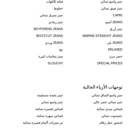
جينز واسع نسائي
قصّة للأمّهات
جينز ضيق نسائي
خطوط
CAPRI
جينز ممزق نسائي
JEANS أسود
جينز رمادي
جينز أزرق
BOYFRIEND JEANS
BOOTCUT JEANS
MARINE STRAIGHT JEANS
JEANS بنّي
JEANS وردي
RELAXED
بيج
خصر مرن
جينز مقاسات كبيرة
SLOUCHY
SPECIAL PRICES
توجهات الأزياء الحالية
جينز واسع الساق نسائي
جينز بقصة مستقيمة
جينز نسائي خصر عالي
جينز واسع نسائي
فساتين ميدي نسائية
فساتين قصيرة نسائية
جمبسوت نسائي
فساتين سهرة نسائية
لحضور حفل زفاف
تي شيرتات أكمام قصيرة نسائية