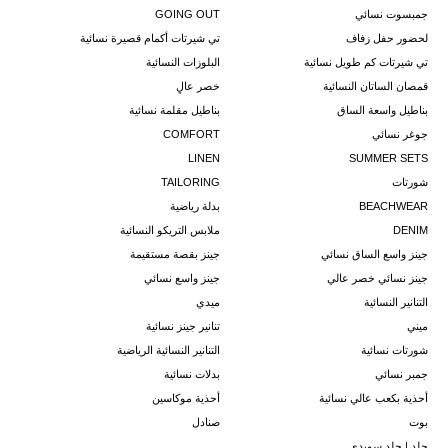
جمبسوت نسائي
GOING OUT
لحضور حفل زفاف
تي شيرتات أكمام قصيرة نسائية
تي شيرتات كم طويل نسائية
البلوزات النسائية
قمصان الساتان النسائية
خصر عالٍ
بناطيل واسعة الساق
بناطيل مقلمة نسائية
جوغر نسائي
COMFORT
LINEN
SUMMER SETS
شورتات
TAILORING
BEACHWEAR
بدلة رياضية
DENIM
ملابس التريكو النسائية
جينز واسع الساق نسائي
جينز بقصة مستقيمة
جينز نسائي خصر عالي
جينز واسع نسائي
التنانير النسائية
ميدي
ميني
تنانير جينز نسائية
شورتات نسائية
التنانير النسائية الرياضية
جمبر نسائي
بدلات نسائية
أحذية بكعب عالي نسائية
أحذية موكاسين
بوت
صنادل
جلد | جلد سويدي