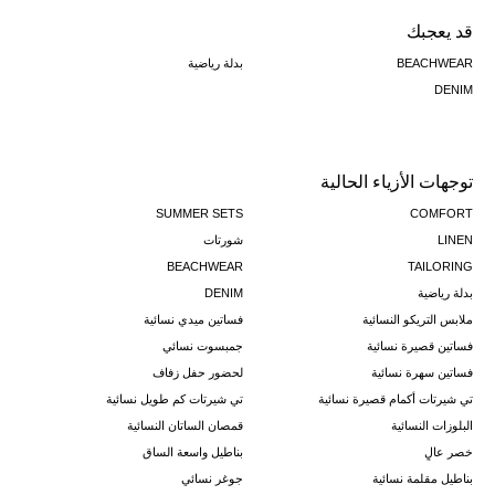
قد يعجبك
BEACHWEAR
بدلة رياضية
DENIM
توجهات الأزياء الحالية
SUMMER SETS
COMFORT
LINEN
شورتات
BEACHWEAR
TAILORING
بدلة رياضية
DENIM
ملابس التريكو النسائية
فساتين ميدي نسائية
فساتين قصيرة نسائية
جمبسوت نسائي
فساتين سهرة نسائية
لحضور حفل زفاف
تي شيرتات أكمام قصيرة نسائية
تي شيرتات كم طويل نسائية
البلوزات النسائية
قمصان الساتان النسائية
خصر عالٍ
بناطيل واسعة الساق
بناطيل مقلمة نسائية
جوغر نسائي