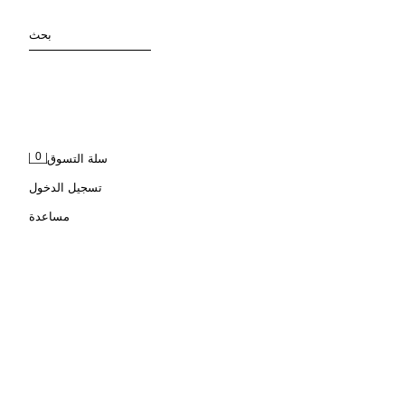
بحث
0
سلة التسوق
تسجيل الدخول
مساعدة
قميص BOWLING بتطريز مرساة 100% كتان