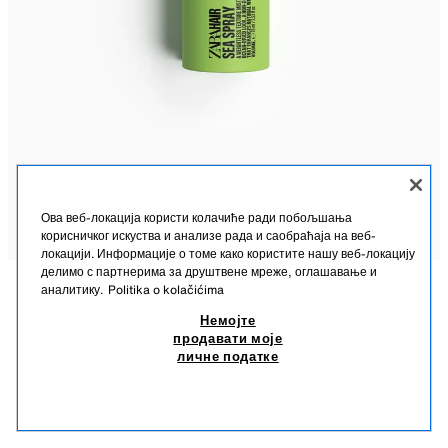
Ова веб-локација користи колачиће ради побољшања
корисничког искуства и анализе рада и саобраћаја на веб-
локацији. Информације о томе како користите нашу веб-локацију
делимо с партнерима за друштвене мреже, оглашавање и
аналитику.
Politika o kolačićima
OPIS
SASTAV
MERE
Немојте
продавати моје
TRAVEL SIZE SEA SPRAY 75 ML
ZARA HAIR TRAVEL SIZE SEA SPRAY 75 ML (2,53 FL. OZ).
личне податке
1110/037/999
1.190 RSD
1.19
SLIČNI PROIZVODI
NEMA NA ZALIHAMA