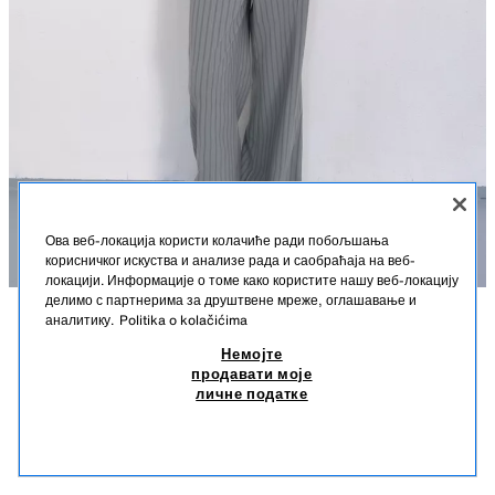
Ова веб-локација користи колачиће ради побољшања
корисничког искуства и анализе рада и саобраћаја на веб-
локацији. Информације о томе како користите нашу веб-локацију
делимо с партнерима за друштвене мреже, оглашавање и
аналитику.
Politika o kolačićima
OPIS
PRUGASTI PRSLUK NA PREKLOP
SASTAV
MERE
Немојте
3.390 RSD
1.490 RSD
-33%
990 RSD
продавати моје
Visina modela: 176 cm
3.390 RSD REDOVNA CENA; 1.490 RSD NAJNIŽA CENA U POSLEDNJIH 30 DANA;
личне податке
990 RSD SNIŽENA CENA
Prsluk sa okruglim izrezom. Lažni paspulirani džepovi i kopčanje
990
dugmićima na preklop sa prednje strane.
SLIČNI PROIZVODI
PLAVA / SIVA
2010/731/485
NEMA NA ZALIHAMA