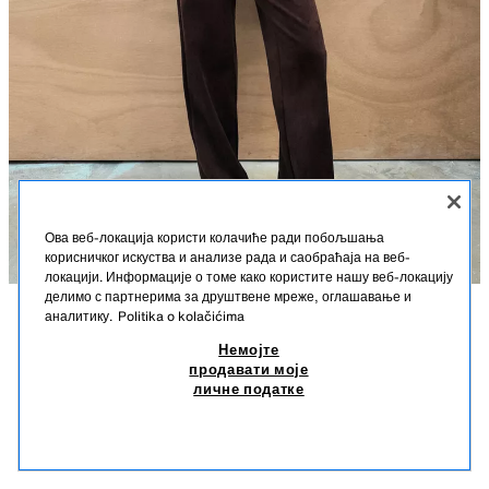
Ова веб-локација користи колачиће ради побољшања
корисничког искуства и анализе рада и саобраћаја на веб-
локацији. Информације о томе како користите нашу веб-локацију
делимо с партнерима за друштвене мреже, оглашавање и
аналитику.
Politika o kolačićima
OPIS
PANTALONE OD IMITACIJE BRUŠENE KOŽE
SASTAV
MERE
Немојте
3.990 RSD
1.290 RSD
-23%
990 RSD
продавати моје
Pantalone od tkanine sa efektom brušene kože. Visok struk sa gajkama.
3.990 RSD REDOVNA CENA; 1.290 RSD NAJNIŽA CENA U POSLEDNJIH 30 DANA;
личне податке
Lažni paspulirani džepovi napred. Kopčanje rajsferšlusom i metalnom
990 RSD SNIŽENA CENA
kopčom napred.
990
SMEĐA ČOKOLADA
4344/154/753
SLIČNI PROIZVODI
NEMA NA ZALIHAMA