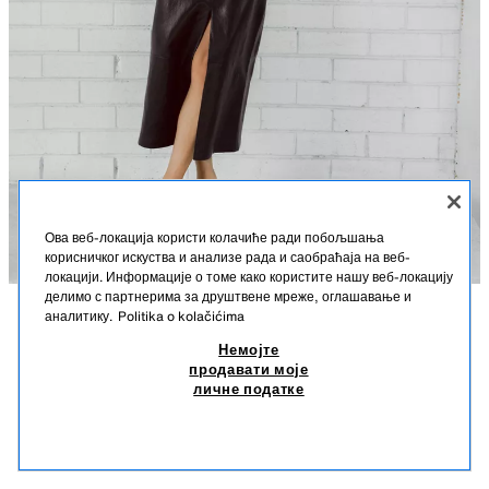
Ова веб-локација користи колачиће ради побољшања
корисничког искуства и анализе рада и саобраћаја на веб-
локацији. Информације о томе како користите нашу веб-локацију
делимо с партнерима за друштвене мреже, оглашавање и
аналитику.
Politika o kolačićima
OPIS
MIDI SUKNJA OD VEŠTAČKE KOŽE
SASTAV
MERE
Немојте
3.390 RSD
890 RSD
-33%
590 RSD
продавати моје
Visina modela: 177 cm
3.390 RSD REDOVNA CENA; 890 RSD NAJNIŽA CENA U POSLEDNJIH 30 DANA; 590
личне податке
RSD SNIŽENA CENA
Suknja visokog struka. Donji rub sa šlicem pozadi. Bočno kopčanje
590
skrivenim rajsferšlusom.
SLIČNI PROIZVODI
SMEĐA
2141/683/700
NEMA NA ZALIHAMA