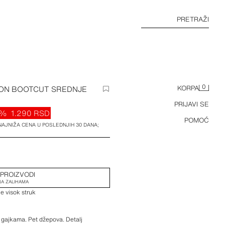
PRETRAŽI
0
ON BOOTCUT SREDNJE
KORPA
PRIJAVI SE
7%
1.290 RSD
POMOĆ
 NAJNIŽA CENA U POSLEDNJIH 30 DANA;
 PROIZVODI
A ZALIHAMA
je visok struk
 gajkama. Pet džepova. Detalj