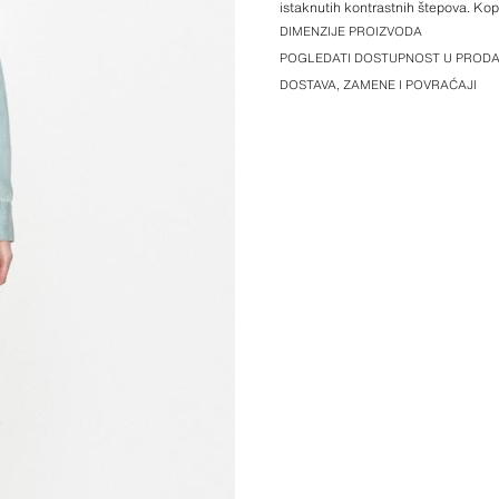
istaknutih kontrastnih štepova. Ko
prednje strane.
DIMENZIJE PROIZVODA
POGLEDATI DOSTUPNOST U PRODA
DOSTAVA, ZAMENE I POVRAĆAJI