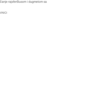
pčanje rajsferšlusom i dugmetom sa
VNICI