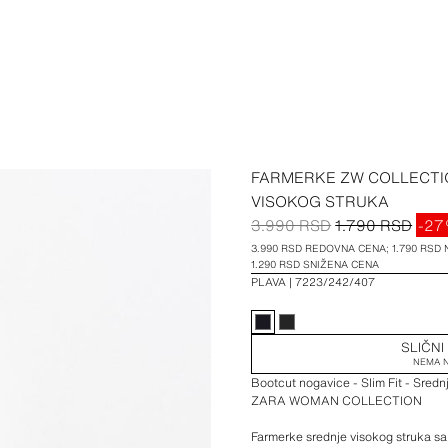
FARMERKE ZW COLLECTI
VISOKOG STRUKA
3.990 RSD
1.790 RSD
-2
3.990 RSD REDOVNA CENA; 1.790 RSD
1.290 RSD SNIŽENA CENA
PLAVA
7223/242/407
SLIČNI
NEMA N
Bootcut nogavice - Slim Fit - Sredn
ZARA WOMAN COLLECTION
Farmerke srednje visokog struka sa