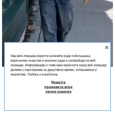
Ова веб-локација користи колачиће ради побољшања
корисничког искуства и анализе рада и саобраћаја на веб-
локацији. Информације о томе како користите нашу веб-локацију
делимо с партнерима за друштвене мреже, оглашавање и
аналитику.
Politika o kolačićima
OPIS
BASIC DUKSERICA SA KAPULJAČOM
SASTAV
MERE
Немојте
2.590 RSD
750 RSD
-48%
390 RSD
продавати моје
Visina modela: 170 cm
2.590 RSD REDOVNA CENA; 750 RSD NAJNIŽA CENA U POSLEDNJIH 30 DANA; 390
личне податке
RSD SNIŽENA CENA
Dukserica okruglog izreza sa kapuljačom i dugim rukavima. Prednji
390
kengur džep. Rebrasti porubi.
SLIČNI PROIZVODI
NERC
3199/630/706
NEMA NA ZALIHAMA