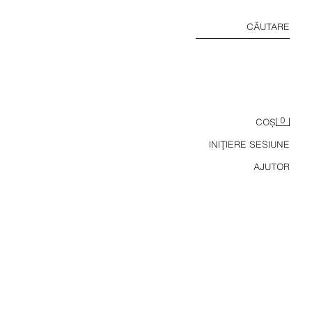
CĂUTARE
0
COȘ
INIŢIERE SESIUNE
AJUTOR
 14.09
RAPATĂ