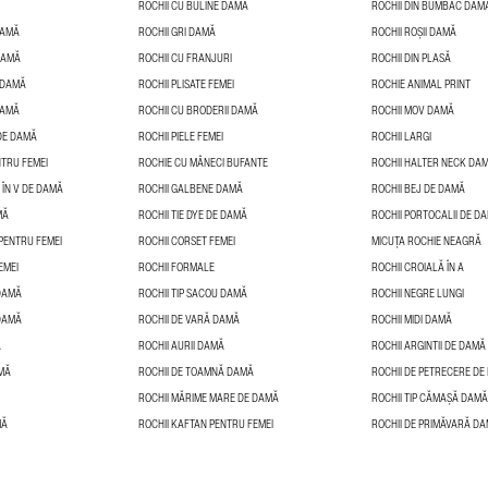
ROCHII CU BULINE DAMĂ
ROCHII DIN BUMBAC DAM
DAMĂ
ROCHII GRI DAMĂ
ROCHII ROȘII DAMĂ
DAMĂ
ROCHII CU FRANJURI
ROCHII DIN PLASĂ
E DAMĂ
ROCHII PLISATE FEMEI
ROCHIE ANIMAL PRINT
DAMĂ
ROCHII CU BRODERII DAMĂ
ROCHII MOV DAMĂ
 DE DAMĂ
ROCHII PIELE FEMEI
ROCHII LARGI
NTRU FEMEI
ROCHIE CU MÂNECI BUFANTE
ROCHII HALTER NECK DA
 ÎN V DE DAMĂ
ROCHII GALBENE DAMĂ
ROCHII BEJ DE DAMĂ
MĂ
ROCHII TIE DYE DE DAMĂ
ROCHII PORTOCALII DE D
PENTRU FEMEI
ROCHII CORSET FEMEI
MICUȚA ROCHIE NEAGRĂ
EMEI
ROCHII FORMALE
ROCHII CROIALĂ ÎN A
 DAMĂ
ROCHII TIP SACOU DAMĂ
ROCHII NEGRE LUNGI
 DAMĂ
ROCHII DE VARĂ DAMĂ
ROCHII MIDI DAMĂ
Ă
ROCHII AURII DAMĂ
ROCHII ARGINTII DE DAMĂ
AMĂ
ROCHII DE TOAMNĂ DAMĂ
ROCHII DE PETRECERE DE
ROCHII MĂRIME MARE DE DAMĂ
ROCHII TIP CĂMAȘĂ DAMĂ
MĂ
ROCHII KAFTAN PENTRU FEMEI
ROCHII DE PRIMĂVARĂ D