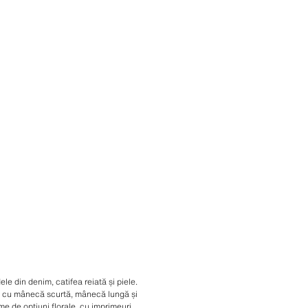
e din denim, catifea reiată și piele.
ete cu mânecă scurtă, mânecă lungă și
me de opțiuni florale, cu imprimeuri