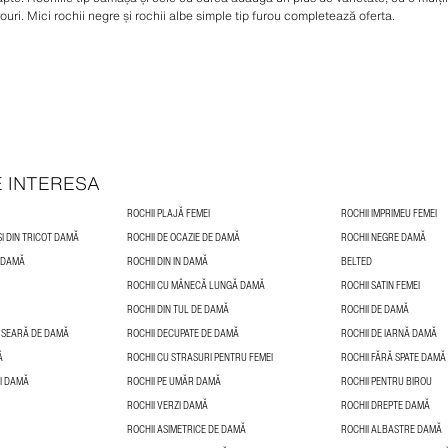
ouri. Mici rochii negre și rochii albe simple tip furou completează oferta.
E INTERESA
ROCHII PLAJĂ FEMEI
ROCHII IMPRIMEU FEMEI
ȘI DIN TRICOT DAMĂ
ROCHII DE OCAZIE DE DAMĂ
ROCHII NEGRE DAMĂ
Ă DAMĂ
ROCHII DIN IN DAMĂ
BELTED
ROCHII CU MÂNECĂ LUNGĂ DAMĂ
ROCHII SATIN FEMEI
ROCHII DIN TUL DE DAMĂ
ROCHII DE DAMĂ
E SEARĂ DE DAMĂ
ROCHII DECUPATE DE DAMĂ
ROCHII DE IARNĂ DAMĂ
Ă
ROCHII CU STRASURI PENTRU FEMEI
ROCHII FĂRĂ SPATE DAMĂ
I DAMĂ
ROCHII PE UMĂR DAMĂ
ROCHII PENTRU BIROU
ROCHII VERZI DAMĂ
ROCHII DREPTE DAMĂ
ROCHII ASIMETRICE DE DAMĂ
ROCHII ALBASTRE DAMĂ