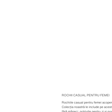
ROCHII CASUAL PENTRU FEMEI
Rochiile casual pentru femei acoperă
Colecția noastră le include pe acest
fără mâneci, potrivite pentru zi și n