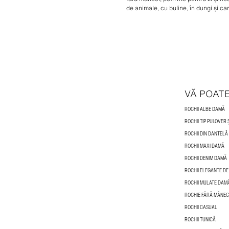
de animale, cu buline, în dungi și car
VĂ POAT
ROCHII ALBE DAMĂ
ROCHII TIP PULOVER 
ROCHII DIN DANTEL
ROCHII MAXI DAMĂ
ROCHII DENIM DAMĂ
ROCHII ELEGANTE D
ROCHII MULATE DAM
ROCHIE FĂRĂ MÂNEC
ROCHII CASUAL
ROCHII TUNICĂ