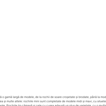
 o gamă largă de modele, de la rochii de soare croșetate și brodate, până la model
ea și multe altele: rochiile mini sunt completate de modele midi și maxi, cu silu
oapte. Rochiile tip cămașă și cele cu curea adaugă un plus de varietate, cu o mulți