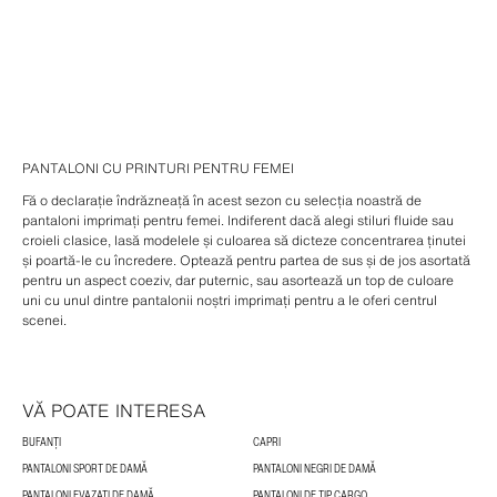
PANTALONI CU PRINTURI PENTRU FEMEI
Fă o declarație îndrăzneață în acest sezon cu selecția noastră de
pantaloni imprimați pentru femei. Indiferent dacă alegi stiluri fluide sau
croieli clasice, lasă modelele și culoarea să dicteze concentrarea ținutei
și poartă-le cu încredere. Optează pentru partea de sus și de jos asortată
pentru un aspect coeziv, dar puternic, sau asortează un top de culoare
uni cu unul dintre pantalonii noștri imprimați pentru a le oferi centrul
scenei.
VĂ POATE INTERESA
BUFANȚI
CAPRI
PANTALONI SPORT DE DAMĂ
PANTALONI NEGRI DE DAMĂ
PANTALONI EVAZAȚI DE DAMĂ
PANTALONI DE TIP CARGO