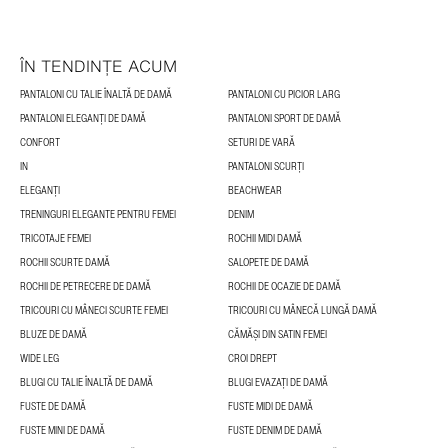
ÎN TENDINȚE ACUM
PANTALONI CU TALIE ÎNALTĂ DE DAMĂ
PANTALONI CU PICIOR LARG
PANTALONI ELEGANȚI DE DAMĂ
PANTALONI SPORT DE DAMĂ
CONFORT
SETURI DE VARĂ
IN
PANTALONI SCURȚI
ELEGANȚI
BEACHWEAR
TRENINGURI ELEGANTE PENTRU FEMEI
DENIM
TRICOTAJE FEMEI
ROCHII MIDI DAMĂ
ROCHII SCURTE DAMĂ
SALOPETE DE DAMĂ
ROCHII DE PETRECERE DE DAMĂ
ROCHII DE OCAZIE DE DAMĂ
TRICOURI CU MÂNECI SCURTE FEMEI
TRICOURI CU MÂNECĂ LUNGĂ DAMĂ
BLUZE DE DAMĂ
CĂMĂȘI DIN SATIN FEMEI
WIDE LEG
CROI DREPT
BLUGI CU TALIE ÎNALTĂ DE DAMĂ
BLUGI EVAZAȚI DE DAMĂ
FUSTE DE DAMĂ
FUSTE MIDI DE DAMĂ
FUSTE MINI DE DAMĂ
FUSTE DENIM DE DAMĂ