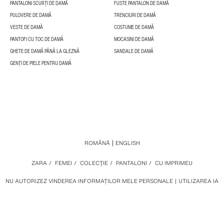
PANTALONI SCURȚI DE DAMĂ
FUSTE PANTALON DE DAMĂ
PULOVERE DE DAMĂ
TRENCIURI DE DAMĂ
VESTE DE DAMĂ
COSTUME DE DAMĂ
PANTOFI CU TOC DE DAMĂ
MOCASINI DE DAMĂ
GHETE DE DAMĂ PÂNĂ LA GLEZNĂ
SANDALE DE DAMĂ
GENȚI DE PIELE PENTRU DAMĂ
ROMÂNĂ
ENGLISH
ZARA
/
FEMEI
/
COLECŢIE
/
PANTALONI
/
CU IMPRIMEU
NU AUTORIZEZ VINDEREA INFORMAȚILOR MELE PERSONALE
UTILIZAREA IA