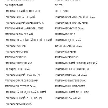
COLANȚI DE DAMĂ
BELTED
PANTALONI DE DAMĂ CU TALIE MEDIE
FULL LENGTH
PANTALONI SCURTAȚI DE DAMĂ
PANTALONI COMOZI ȘI ELASTICI DE DAMĂ
PANTALONI DE DAMĂ DIN PIELE NEAGRĂ
PANTALONI LEJERI PENTRU FEMEI
PANTALONI MĂRIMI MARI PENTRU FEMEI
PANTALONI EVAZAȚI DE DAMĂ
PANTALONI SKINNY DE DAMĂ
PANTALONI DIN PIELE
PANTALONI CU TALIE ÎNALTĂ ÎNCREȚITĂ DE DAMĂ
PANTALONI ROȘII DE DAMĂ
PANTALONI ROZ FEMEI
TOPURI DIN SATIN DE DAMĂ
PANTALONI MARO FEMEI
PANTALONI GRI FEMEI
PANTALONI BEJ FEMEI
PANTALONI VERZI FEMEI
PANTALONI CU PICIOR LARG
PANTALONI DE DAMĂ CU CROIALA DREAPTĂ
COLANȚI NEGRI DE DAMĂ
PANTALONI DE BIROU PENTRU FEMEI
PANTALONI DE DAMĂ TIP CARROT-FIT
PANTALONI METALIZAȚI DE DAMĂ
PANTALONI CU CAROURI DE DAMĂ
PANTALONI CU PAIETE DE DAMĂ
PANTALONI CULOTTES DE DAMĂ
PANTALONI CU DUNGI DE DAMĂ
PANTALONI CĂLDUROȘI DE LÂNĂ DE DAMĂ
PANTALONI DE DAMĂ ÎN STIL CHINO
PANTALONI DE DAMĂ LA PREȚ SPECIAL
PANTALONI DE VARĂ FEMEI
PANTALONI FLUIZI DE DAMĂ