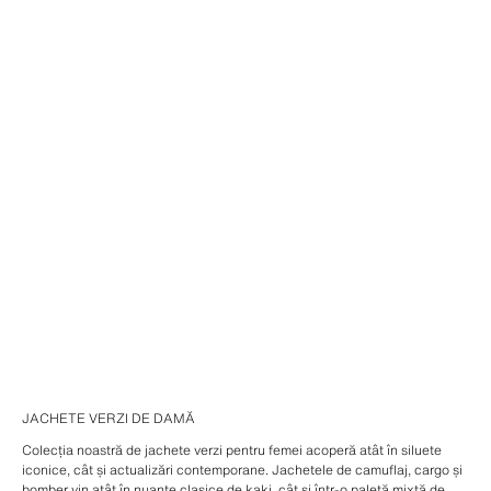
JACHETE VERZI DE DAMĂ
Colecția noastră de jachete verzi pentru femei acoperă atât în siluete
iconice, cât și actualizări contemporane. Jachetele de camuflaj, cargo și
bomber vin atât în nuanțe clasice de kaki, cât și într-o paletă mixtă de