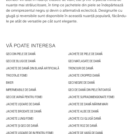
nuanțe mai strălucitoare, în timp ce jachetele din piele se îndepărtează
de omniprezentul negru și devin o alternativă eclectică. Designurile cu
glugă și reversibile sunt disponibile în această nuanță populară, făcându-
le pe atât de versatile pe cât sunt elegante.
VĂ POATE INTERESA
GECI DIN PIELE DE DAMĂ
JACHETE DE PIELE DE DAMĂ
GECI DE BLUGI DE DAMĂ
GECI MATLASATE DE DAMĂ
JACHETE DE DAMĂ DIN BLANĂ ARTIFICIALĂ
TRENCIURI DE DAMĂ
TRICOTAJE FEMEI
JACHETE CROPPED DAMĂ
BIKER
GECI NEGRE DE DAMĂ
IMPERMEABILE DE DAMĂ
GECI DE DAMĂ DIN PIELE ÎNTOARSĂ
GECI DE IARNĂ PENTRU FEMEI
JACHETE SUPRADIMENSIONATE FEMEI
JACHETE UȘOARE DE DAMĂ
JACHETE DE DAMĂ MĂRIMI MARI
JACHETE BRODATE DE DAMĂ
JACHETE ALBE DE DAMĂ
JACHETE LUNGI FEMEI
JACHETE CU GLUGĂ DAMĂ
JACHETE ȘI GECI DE DAMĂ
JACHETE ROZ DE DAMĂ
JACHETE UȘOARE DE IN PENTRU FEMEI
JACHETE DE VARĂ DE DAMĂ