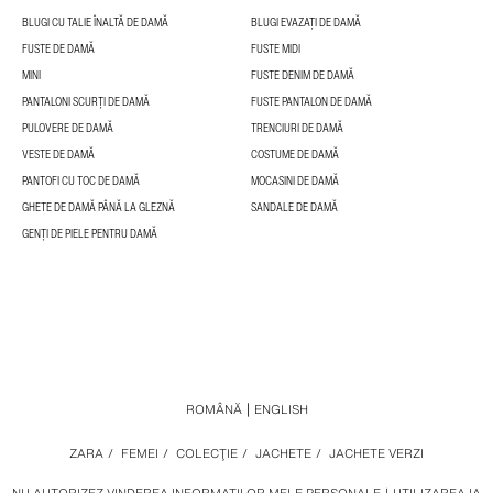
BLUGI CU TALIE ÎNALTĂ DE DAMĂ
BLUGI EVAZAȚI DE DAMĂ
FUSTE DE DAMĂ
FUSTE MIDI
MINI
FUSTE DENIM DE DAMĂ
PANTALONI SCURȚI DE DAMĂ
FUSTE PANTALON DE DAMĂ
PULOVERE DE DAMĂ
TRENCIURI DE DAMĂ
VESTE DE DAMĂ
COSTUME DE DAMĂ
PANTOFI CU TOC DE DAMĂ
MOCASINI DE DAMĂ
GHETE DE DAMĂ PÂNĂ LA GLEZNĂ
SANDALE DE DAMĂ
GENȚI DE PIELE PENTRU DAMĂ
ROMÂNĂ
ENGLISH
ZARA
/
FEMEI
/
COLECŢIE
/
JACHETE
/
JACHETE VERZI