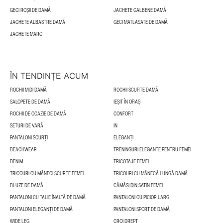
GECI ROȘII DE DAMĂ
JACHETE GALBENE DAMĂ
JACHETE ALBASTRE DAMĂ
GECI MATLASATE DE DAMĂ
JACHETE MARO
ÎN TENDINȚE ACUM
ROCHII MIDI DAMĂ
ROCHII SCURTE DAMĂ
SALOPETE DE DAMĂ
IEȘIT ÎN ORAȘ
ROCHII DE OCAZIE DE DAMĂ
CONFORT
SETURI DE VARĂ
IN
PANTALONI SCURȚI
ELEGANȚI
BEACHWEAR
TRENINGURI ELEGANTE PENTRU FEMEI
DENIM
TRICOTAJE FEMEI
TRICOURI CU MÂNECI SCURTE FEMEI
TRICOURI CU MÂNECĂ LUNGĂ DAMĂ
BLUZE DE DAMĂ
CĂMĂȘI DIN SATIN FEMEI
PANTALONI CU TALIE ÎNALTĂ DE DAMĂ
PANTALONI CU PICIOR LARG
PANTALONI ELEGANȚI DE DAMĂ
PANTALONI SPORT DE DAMĂ
WIDE LEG
CROI DREPT