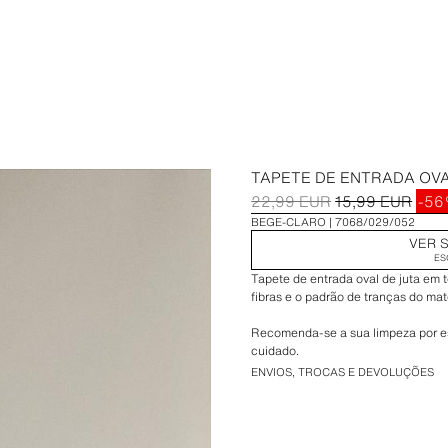
TAPETE DE ENTRADA OVA
22,99 EUR
15,99 EUR
-5
BEGE-CLARO
7068/029/052
VER S
ES
Tapete de entrada oval de juta em 
fibras e o padrão de tranças do mate
Recomenda-se a sua limpeza por esp
cuidado.
ENVIOS, TROCAS E DEVOLUÇÕES