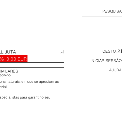
PESQUISA
0
L JUTA
CESTO
6%
9,99 EUR
INICIAR SESSÃO
AJUDA
IMILARES
GOTADO
tons naturais, em que se apreciam as
rial.
ecialistas para garantir o seu