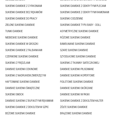
SUKIENKI DAMSKIE Z CYRKONIAMI
SUKIENKI DAMSKIE Z ODKRYTYMI PLECAMI
SUKIENKI DAMSKIE BEZ RĘKAWÓW
SUKIENKI DAMSKIE Z ODKRYTYMI RAMIONAMI
SUKIENKI DAMSKIE DO PRACY
SUKIENKI CODZIENNE
ZIELONE SUKIENKI DAMSKIE
SUKIENKI DAMSKIE TYPU BABY - DOLL
TUNIKI DAMSKIE
ASYMETRYCZNE SUKIENKI DAMSKIE
NIEBIESKIE SUKIENKI DAMSKIE
RÓŻOWE SUKIENKI DAMSKIE
SUKIENKI DAMSKIE W GROSZKI
BAWEŁNIANE SUKIENKI DAMSKIE
SUKIENKI DAMSKIE Z FALBANKAMI
SZARE SUKIENKI DAMSKIE
CZERWONE SUKIENKI DAMSKIE
SZYDEŁKOWE SUKIENKI DAMSKIE
SUKIENKI Z FRĘDZLAMI
SUKIENKI Z TKANINY SIATECZKOWEJ
DAMSKIE SUKIENKI CEKINOWE
DAMSKIE SUKIENKI PILISOWANE
SUKIENKI Z NADRUKIEM ZWIERZĘCYM
DAMSKIE SUKIENKI KOPERTOWE
HAFTOWANE SUKIENKI DAMSKIE
FIOLETOWE SUKIENKI DAMSKIE
DAMSKIE SUKIENKI ŚWIĄTECZNE
DAMSKIE SUKIENKI SKÓRZANE
SUKIENKI SMOCK
DAMSKIE SUKIENKI W PASKI
DAMSKIE SUKIENKI Z BUFIASTYMI RĘKAWAMI
SUKIENKI DAMSKIE Z DEKOLTEM HALTER
SUKIENKI DAMSKIE Z DEKOLTEM W SZPIC
ŻÓŁTE SUKIENKI DAMSKIE
BEŻOWE SUKIENKI DAMSKIE
BRĄZOWE SUKIENKI DAMSKIE