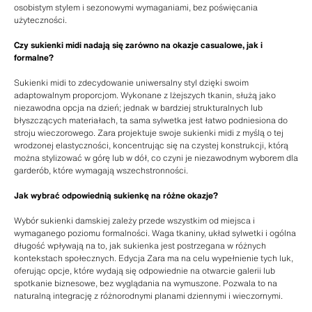
osobistym stylem i sezonowymi wymaganiami, bez poświęcania
użyteczności.
Czy sukienki midi nadają się zarówno na okazje casualowe, jak i
formalne?
Sukienki midi to zdecydowanie uniwersalny styl dzięki swoim
adaptowalnym proporcjom. Wykonane z lżejszych tkanin, służą jako
niezawodna opcja na dzień; jednak w bardziej strukturalnych lub
błyszczących materiałach, ta sama sylwetka jest łatwo podniesiona do
stroju wieczorowego. Zara projektuje swoje sukienki midi z myślą o tej
wrodzonej elastyczności, koncentrując się na czystej konstrukcji, którą
można stylizować w górę lub w dół, co czyni je niezawodnym wyborem dla
garderób, które wymagają wszechstronności.
Jak wybrać odpowiednią sukienkę na różne okazje?
Wybór sukienki damskiej zależy przede wszystkim od miejsca i
wymaganego poziomu formalności. Waga tkaniny, układ sylwetki i ogólna
długość wpływają na to, jak sukienka jest postrzegana w różnych
kontekstach społecznych. Edycja Zara ma na celu wypełnienie tych luk,
oferując opcje, które wydają się odpowiednie na otwarcie galerii lub
spotkanie biznesowe, bez wyglądania na wymuszone. Pozwala to na
naturalną integrację z różnorodnymi planami dziennymi i wieczornymi.