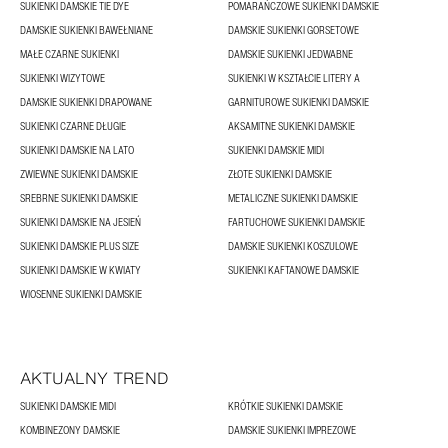
SUKIENKI DAMSKIE TIE DYE
POMARAŃCZOWE SUKIENKI DAMSKIE
DAMSKIE SUKIENKI BAWEŁNIANE
DAMSKIE SUKIENKI GORSETOWE
MAŁE CZARNE SUKIENKI
DAMSKIE SUKIENKI JEDWABNE
SUKIENKI WIZYTOWE
SUKIENKI W KSZTAŁCIE LITERY A
DAMSKIE SUKIENKI DRAPOWANE
GARNITUROWE SUKIENKI DAMSKIE
SUKIENKI CZARNE DŁUGIE
AKSAMITNE SUKIENKI DAMSKIE
SUKIENKI DAMSKIE NA LATO
SUKIENKI DAMSKIE MIDI
ZWIEWNE SUKIENKI DAMSKIE
ZŁOTE SUKIENKI DAMSKIE
SREBRNE SUKIENKI DAMSKIE
METALICZNE SUKIENKI DAMSKIE
SUKIENKI DAMSKIE NA JESIEŃ
FARTUCHOWE SUKIENKI DAMSKIE
SUKIENKI DAMSKIE PLUS SIZE
DAMSKIE SUKIENKI KOSZULOWE
SUKIENKI DAMSKIE W KWIATY
SUKIENKI KAFTANOWE DAMSKIE
WIOSENNE SUKIENKI DAMSKIE
AKTUALNY TREND
SUKIENKI DAMSKIE MIDI
KRÓTKIE SUKIENKI DAMSKIE
KOMBINEZONY DAMSKIE
DAMSKIE SUKIENKI IMPREZOWE