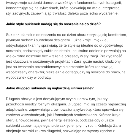
tworzy swoje sukienki damskie wokół tych fundamentalnych kategorii,
koncentrując się na sylwetkach, które pozwalają na wiele interpretacji
stylizacyjnych, zapewniając trwałość daleko poza jedno wydarzenie.
Jakie style sukienek nadają się do noszenia na co dzień?
Sukienki damskie do noszenia na co dzień charakteryzują się komfortem,
płynnym ruchem i subtelnym designem. Luźne kroje i miękkie,
oddychające tkaniny sprawiają, że te style są idealne do długotrwałego
noszenia, podczas gdy subtelne detale i neutralne odcienie pozwalają na
wielokrotne noszenie bez wrażenia przesady w stylizacji. Praktyczność
jest kluczowa w codziennych projektach Zara, gdzie nacisk kładziony
jest na tworzenie bezproblemowych elementów, które zachowują
współczesny charakter, niezależnie od tego, czy są noszone do pracy, na
wypoczynek czy w podróży.
Jakie długości sukienek są najbardziej uniwersalne?
Długość obszycia jest decydującym czynnikiem w tym, jak styl
przechodzi między różnymi okazjami. Długości midi są często najbardziej
adaptowalne, zapewniając zrównoważoną sylwetkę, która sprawdza się
zarówno w swobodnych, jak i formalnych środowiskach. Krótsze kroje
oferują nowoczesną, pełną energii estetykę, podczas gdy dłuższe
sukienki zapewniają eleganckie zakrycie i płynny ruch. Kolekcja Zara
obejmuje szeroki zakres długości, pozwalając na wybory zgodne z