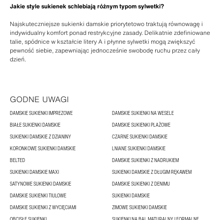
Jakie style sukienek schlebiają różnym typom sylwetki?
Najskuteczniejsze sukienki damskie priorytetowo traktują równowagę i
indywidualny komfort ponad restrykcyjne zasady. Delikatnie zdefiniowane
talie, spódnice w kształcie litery A i płynne sylwetki mogą zwiększyć
pewność siebie, zapewniając jednocześnie swobodę ruchu przez cały
dzień.
GODNE UWAGI
DAMSKIE SUKIENKI IMPREZOWE
DAMSKIE SUKIENKI NA WESELE
BIAŁE SUKIENKI DAMSKIE
DAMSKIE SUKIENKI PLAŻOWE
SUKIENKI DAMSKIE Z DZIANINY
CZARNE SUKIENKI DAMSKIE
KORONKOWE SUKIENKI DAMSKIE
LNIANE SUKIENKI DAMSKIE
BELTED
DAMSKIE SUKIENKI Z NADRUKIEM
SUKIENKI DAMSKIE MAXI
SUKIENKI DAMSKIE Z DŁUGIM RĘKAWEM
SATYNOWE SUKIENKI DAMSKIE
DAMSKIE SUKIENKI Z DENIMU
DAMSKIE SUKIENKI TIULOWE
SUKIENKI DAMSKIE
DAMSKIE SUKIENKI Z WYCIĘCIAMI
ZIMOWE SUKIENKI DAMSKIE
OBCISŁE SUKIENKI
SUKIENKI NA BAL MATURALNY I FORMALNE