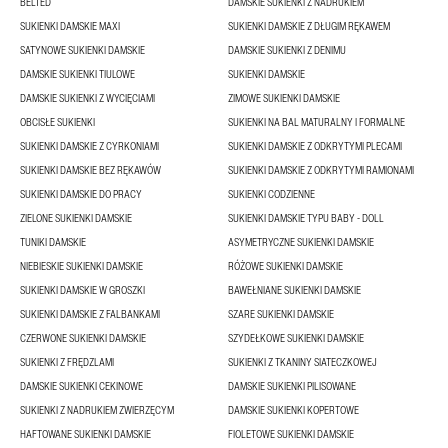
BELTED
DAMSKIE SUKIENKI Z NADRUKIEM
SUKIENKI DAMSKIE MAXI
SUKIENKI DAMSKIE Z DŁUGIM RĘKAWEM
SATYNOWE SUKIENKI DAMSKIE
DAMSKIE SUKIENKI Z DENIMU
DAMSKIE SUKIENKI TIULOWE
SUKIENKI DAMSKIE
DAMSKIE SUKIENKI Z WYCIĘCIAMI
ZIMOWE SUKIENKI DAMSKIE
OBCISŁE SUKIENKI
SUKIENKI NA BAL MATURALNY I FORMALNE
SUKIENKI DAMSKIE Z CYRKONIAMI
SUKIENKI DAMSKIE Z ODKRYTYMI PLECAMI
SUKIENKI DAMSKIE BEZ RĘKAWÓW
SUKIENKI DAMSKIE Z ODKRYTYMI RAMIONAMI
SUKIENKI DAMSKIE DO PRACY
SUKIENKI CODZIENNE
ZIELONE SUKIENKI DAMSKIE
SUKIENKI DAMSKIE TYPU BABY - DOLL
TUNIKI DAMSKIE
ASYMETRYCZNE SUKIENKI DAMSKIE
NIEBIESKIE SUKIENKI DAMSKIE
RÓŻOWE SUKIENKI DAMSKIE
SUKIENKI DAMSKIE W GROSZKI
BAWEŁNIANE SUKIENKI DAMSKIE
SUKIENKI DAMSKIE Z FALBANKAMI
SZARE SUKIENKI DAMSKIE
CZERWONE SUKIENKI DAMSKIE
SZYDEŁKOWE SUKIENKI DAMSKIE
SUKIENKI Z FRĘDZLAMI
SUKIENKI Z TKANINY SIATECZKOWEJ
DAMSKIE SUKIENKI CEKINOWE
DAMSKIE SUKIENKI PILISOWANE
SUKIENKI Z NADRUKIEM ZWIERZĘCYM
DAMSKIE SUKIENKI KOPERTOWE
HAFTOWANE SUKIENKI DAMSKIE
FIOLETOWE SUKIENKI DAMSKIE