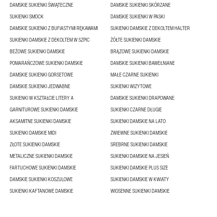
DAMSKIE SUKIENKI ŚWIĄTECZNE
DAMSKIE SUKIENKI SKÓRZANE
SUKIENKI SMOCK
DAMSKIE SUKIENKI W PASKI
DAMSKIE SUKIENKI Z BUFIASTYMI RĘKAWAMI
SUKIENKI DAMSKIE Z DEKOLTEM HALTER
SUKIENKI DAMSKIE Z DEKOLTEM W SZPIC
ŻÓŁTE SUKIENKI DAMSKIE
BEŻOWE SUKIENKI DAMSKIE
BRĄZOWE SUKIENKI DAMSKIE
POMARAŃCZOWE SUKIENKI DAMSKIE
DAMSKIE SUKIENKI BAWEŁNIANE
DAMSKIE SUKIENKI GORSETOWE
MAŁE CZARNE SUKIENKI
DAMSKIE SUKIENKI JEDWABNE
SUKIENKI WIZYTOWE
SUKIENKI W KSZTAŁCIE LITERY A
DAMSKIE SUKIENKI DRAPOWANE
GARNITUROWE SUKIENKI DAMSKIE
SUKIENKI CZARNE DŁUGIE
AKSAMITNE SUKIENKI DAMSKIE
SUKIENKI DAMSKIE NA LATO
SUKIENKI DAMSKIE MIDI
ZWIEWNE SUKIENKI DAMSKIE
ZŁOTE SUKIENKI DAMSKIE
SREBRNE SUKIENKI DAMSKIE
METALICZNE SUKIENKI DAMSKIE
SUKIENKI DAMSKIE NA JESIEŃ
FARTUCHOWE SUKIENKI DAMSKIE
SUKIENKI DAMSKIE PLUS SIZE
DAMSKIE SUKIENKI KOSZULOWE
SUKIENKI DAMSKIE W KWIATY
SUKIENKI KAFTANOWE DAMSKIE
WIOSENNE SUKIENKI DAMSKIE