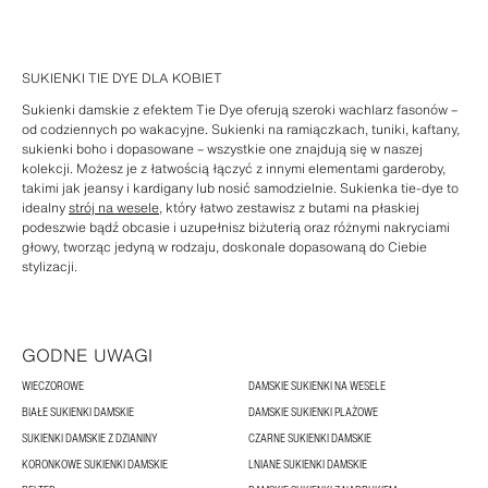
SUKIENKI TIE DYE DLA KOBIET
Sukienki damskie z efektem Tie Dye oferują szeroki wachlarz fasonów –
od codziennych po wakacyjne. Sukienki na ramiączkach, tuniki, kaftany,
sukienki boho i dopasowane – wszystkie one znajdują się w naszej
kolekcji. Możesz je z łatwością łączyć z innymi elementami garderoby,
takimi jak jeansy i kardigany lub nosić samodzielnie. Sukienka tie-dye to
idealny
strój na wesele
, który łatwo zestawisz z butami na płaskiej
podeszwie bądź obcasie i uzupełnisz biżuterią oraz różnymi nakryciami
głowy, tworząc jedyną w rodzaju, doskonale dopasowaną do Ciebie
stylizacji.
GODNE UWAGI
WIECZOROWE
DAMSKIE SUKIENKI NA WESELE
BIAŁE SUKIENKI DAMSKIE
DAMSKIE SUKIENKI PLAŻOWE
SUKIENKI DAMSKIE Z DZIANINY
CZARNE SUKIENKI DAMSKIE
KORONKOWE SUKIENKI DAMSKIE
LNIANE SUKIENKI DAMSKIE